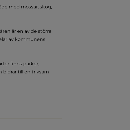
råde med mossar, skog, 
ren är en av de större 
delar av kommunens 
ter finns parker, 
bidrar till en trivsam 