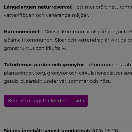
Långelaggen naturreservat
 – ett mer orört naturom
vattenflöden och varierande miljöer.
Härenområdet
 – Gnosjö kommun är rik på sjöar, och Hä
sjöarna i kommunen. Sjöar och vattendrag är viktiga 
grönstruktur och friluftsliv.
Tätorternas parker och grönytor
 – i kommunens tätor
planteringar, torg, grönytor och cirkulationsplatser som 
gatubild, särskilt under vår, sommar och höst.
Kontaktuppgifter för denna sida
Sidans innehåll senast uppdaterat:
2026-05-28