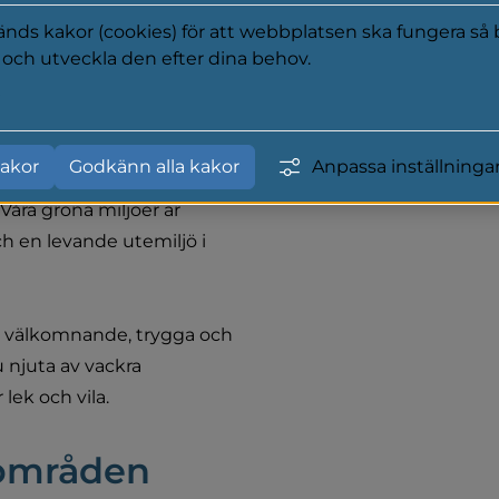
apar en 
ds kakor (cookies) för att webbplatsen ska fungera så b
a och utveckla den efter dina behov.
y
akor
Godkänn alla kakor
Anpassa inställninga
som erbjuder möjlighet 
åra gröna miljöer är 
ch en levande utemiljö i 
a välkomnande, trygga och 
 njuta av vackra 
lek och vila.
nområden