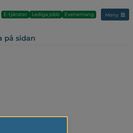
E-tjänster
Lediga jobb
Evenemang
Meny
a på sidan