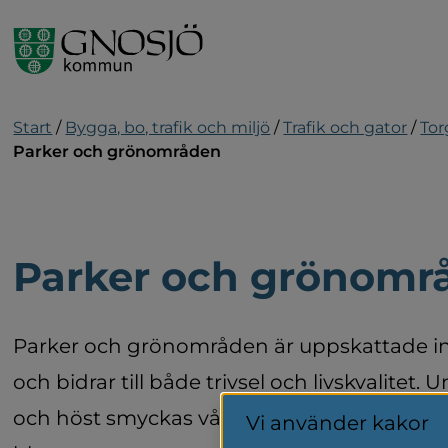
Gå till innehåll
Start
/
Bygga, bo, trafik och miljö
/
Trafik och gator
/
Tor
Parker och grönområden
Parker och grönomr
Parker och grönområden är uppskattade insl
och bidrar till både trivsel och livskvalitet.
och höst smyckas våra gator och offentliga
Vi använder kakor