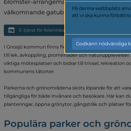
blomster-arrangemang som ger färg och sk
På denna webbplats använ
välkomnande gatubild.
att vi ska kunna förbättr
Läs mer i vår cookiepolic
E-tjänst för felanmälan Gnosjö kommun
Godkänn nödvändiga k
I Gnosjö kommun finns flera parker och grönområden 
till lek, avkoppling, promenader och naturupplevelser. V
viktiga mötesplatser och bidrar till trivsel, rekreation o
kommunens tätorter.
Parkerna och grönområdena sköts löpande för att var
tillgängliga för både invånare och besökare. Här kan du
planteringar, öppna grönytor, gångstråk och platser för 
Populära parker och grö