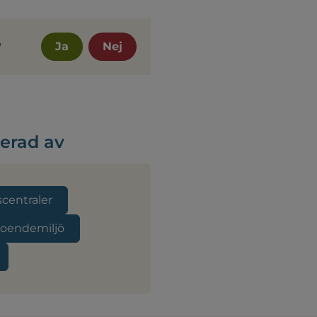
?
Ja
Nej
serad av
centraler
boendemiljö