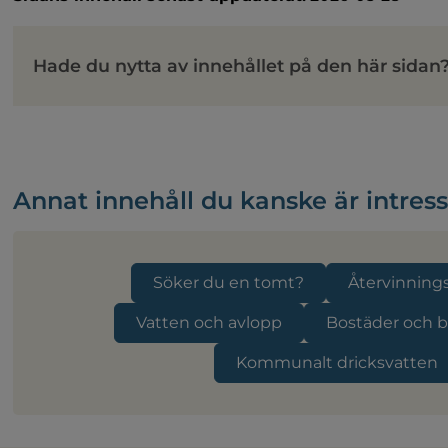
Hade du nytta av innehållet på den här sidan
Annat innehåll du kanske är intres
Söker du en tomt?
Återvinnings
Vatten och avlopp
Bostäder och 
Kommunalt dricksvatten