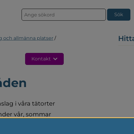
S
ö
k
Hitt
g och allmänna platser
/
Kontakt
åden
ag i våra tätorter 
 Under vår, sommar 
 miljöer med 