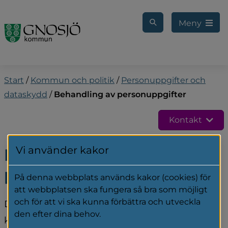
Gå till innehåll
Meny
Start
/
Kommun och politik
/
Personuppgifter och
dataskydd
/
Behandling av personuppgifter
Kontakt
Vi använder kakor
Behandling av 
personuppgifter
På denna webbplats används kakor (cookies) för
att webbplatsen ska fungera så bra som möjligt
och för att vi ska kunna förbättra och utveckla
Det är viktigt att du som är i kontakt med oss, 
den efter dina behov.
känner dig trygg och kan lita på att vi hanterar 