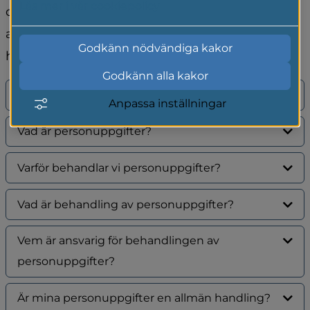
Läs mer i vår cookiepolicy
dina personuppgifter på ett korrekt, säkert och 
ansvarsfullt sätt. Här kan du läsa om hur vi 
Godkänn nödvändiga kakor
hanterar dina personuppgifter.
Godkänn alla kakor
Om dataskyddsförordningen, GDPR
Anpassa inställningar
Vad är personuppgifter?
Varför behandlar vi personuppgifter?
Vad är behandling av personuppgifter?
Vem är ansvarig för behandlingen av
personuppgifter?
Är mina personuppgifter en allmän handling?