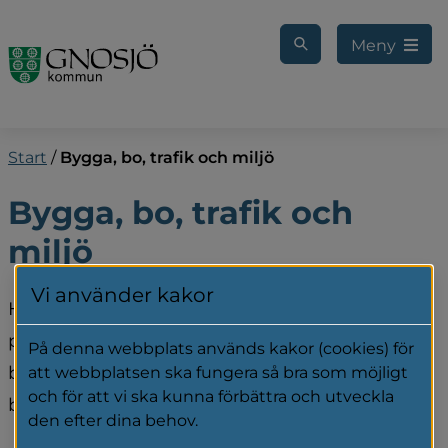
Gå till innehåll
Meny
Start
/
Bygga, bo, trafik och miljö
Bygga, bo, trafik och 
miljö
Vi använder kakor
Här finns information för dig som bor eller 
planerar att bosätta dig i vår kommun. Läs om 
På denna webbplats används kakor (cookies) för
bygglov, lediga tomter, återvinning, 
att webbplatsen ska fungera så bra som möjligt
och för att vi ska kunna förbättra och utveckla
brandskydd, lekplatser och mycket mer.
den efter dina behov.