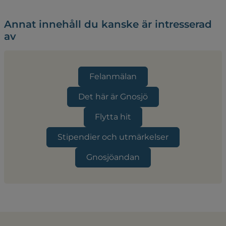
Annat innehåll du kanske är intresserad
av
Felanmälan
Det här är Gnosjö
Flytta hit
Stipendier och utmärkelser
Gnosjöandan