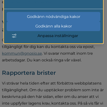
eventuella kända tillgänglighetsproblem och 
Läs mer i vår cookiepolicy
hur du kan rapportera brister till oss.
Godkänn nödvändiga kakor
Vad kan du göra om du inte kan 
Godkänn alla kakor
använda delar av webbplatsen?
Anpassa inställningar
Om du behöver innehåll från gnosjo.se som inte är 
tillgängligt för dig kan du kontakta oss via epost, 
kommun@gnosjo.se
. Vi svarar normalt inom tre 
arbetsdagar. Du kan också ringa vår växel.
Rapportera brister
Vi strävar hela tiden efter att förbättra webbplatsens 
tillgänglighet. Om du upptäcker problem som inte är 
beskrivna på den här sidan, eller om du anser att vi 
inte uppfyller lagens krav, kontakta oss. På så vis får vi 