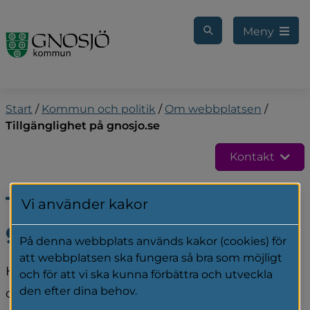
Gå till innehåll
Meny
Start
/
Kommun och politik
/
Om webbplatsen
/
Tillgänglighet på gnosjo.se
Kontakt
Tillgänglighet på 
Vi använder kakor
gnosjo.se
På denna webbplats används kakor (cookies) för
att webbplatsen ska fungera så bra som möjligt
Här beskriver vi hur gnosjo.se uppfyller lagen 
och för att vi ska kunna förbättra och utveckla
den efter dina behov.
om tillgänglighet till digital offentlig service, 