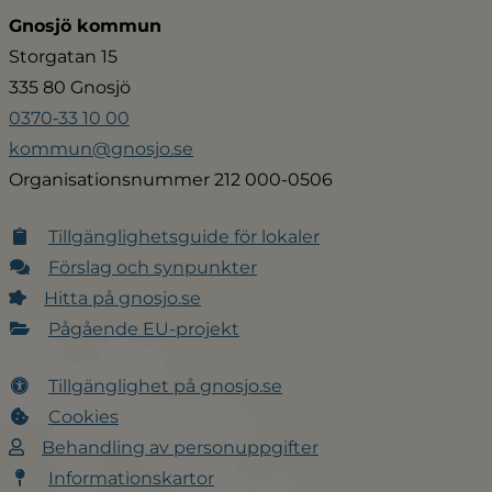
Gnosjö kommun
Storgatan 15
335 80 Gnosjö
0370‑33 10 00
kommun@gnosjo.se
Organisationsnummer 212 000-0506
Tillgänglighetsguide för lokaler
Förslag och synpunkter
Hitta på gnosjo.se
Pågående EU-projekt
Tillgänglighet på gnosjo.se
Cookies
Behandling av personuppgifter
Informationskartor