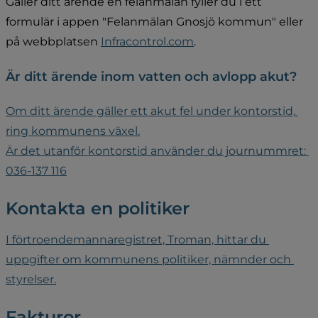
Gäller ditt ärende en felanmälan fyller du i ett 
formulär i appen "Felanmälan Gnosjö kommun" eller 
på webbplatsen 
Infracontrol.com
.
Är ditt ärende inom vatten och avlopp akut?
Om ditt ärende gäller ett akut fel under kontorstid, 
ring kommunens växel.
Är det utanför kontorstid använder du journummret: 
036-137 116
Kontakta en politiker
I förtroendemannaregistret, Troman, hittar du 
uppgifter om kommunens politiker, nämnder och 
styrelser.
Fakturor