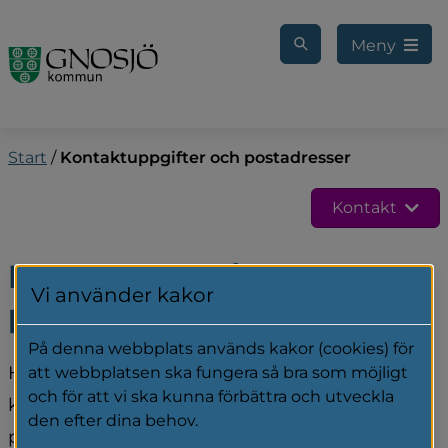
Gå till innehåll
Meny
Start
/
Kontaktuppgifter och postadresser
Kontakt
Kontaktuppgifter och 
Vi använder kakor
postadresser
På denna webbplats används kakor (cookies) för
Här hittar du fakturaadress, postadresser och 
att webbplatsen ska fungera så bra som möjligt
och för att vi ska kunna förbättra och utveckla
kontaktuppgifter till våra förvaltningar och 
den efter dina behov.
politiker. Observera att kontaktuppgifter direkt 