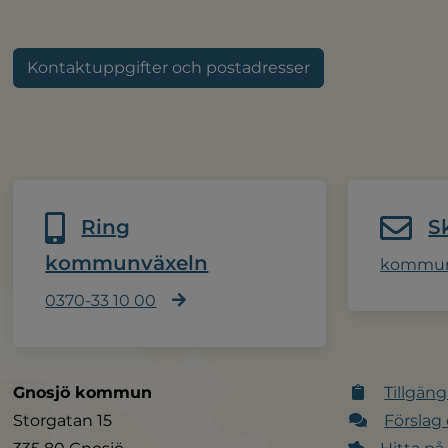
Kontaktuppgifter och postadresser
Ring
S
kommunväxeln
kommun
0370-33 10 00
Gnosjö kommun
Tillgäng
Storgatan 15
Förslag