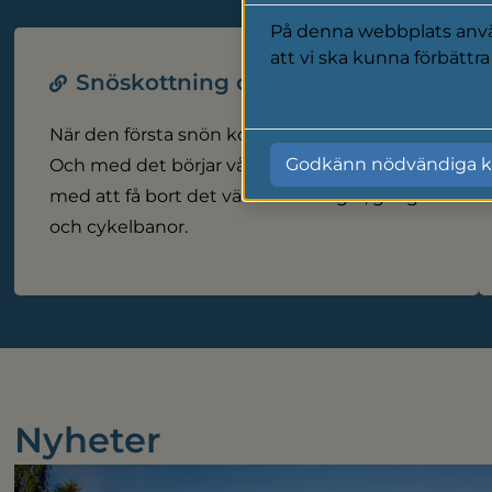
På denna webbplats använ
att vi ska kunna förbättr
Snöskottning och sandning
Läs mer i vår cookiepolic
När den första snön kommer är vintern här.
Godkänn nödvändiga k
Och med det börjar våra snöröjare sitt arbete
med att få bort det värsta från vägar, gång-
och cykelbanor.
Nyheter