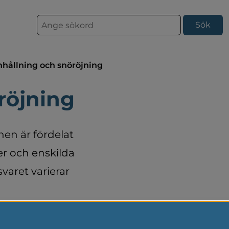
S
ö
k
hållning och snöröjning
röjning
n är fördelat 
r och enskilda 
aret varierar 