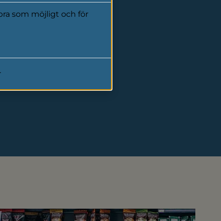
ra som möjligt och för
r