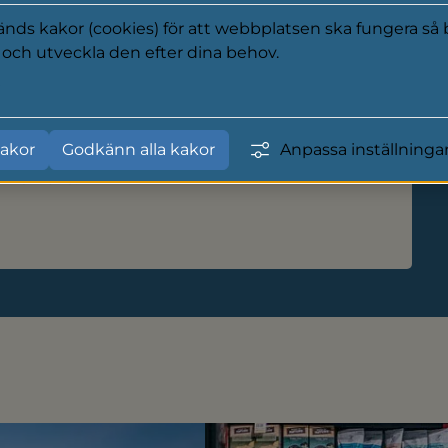
ds kakor (cookies) för att webbplatsen ska fungera så b
a och utveckla den efter dina behov.
Städning av gator och trottoarer
y
Vår kommun ska vara en fin plats att leva i,
akor
Godkänn alla kakor
Anpassa inställninga
därför ser vi till att våra gator och trottoarer
är rena.