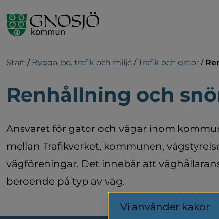
Gå till innehåll
Start
/
Bygga, bo, trafik och miljö
/
Trafik och gator
/
Ren
Renhållning och snö
Ansvaret för gator och vägar inom kommune
mellan Trafikverket, kommunen, vägstyrelse
vägföreningar. Det innebär att väghållaransv
beroende på typ av väg.
Vi använder kakor