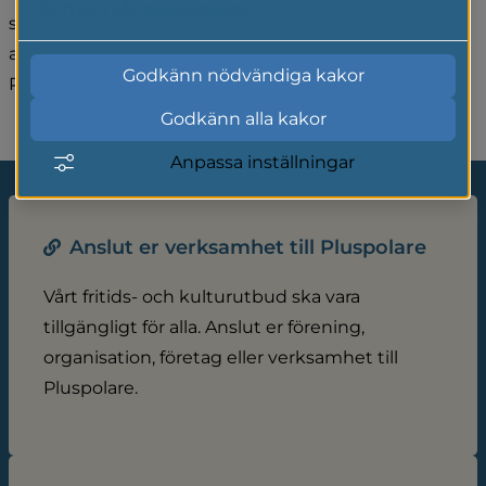
Läs mer i vår cookiepolicy
som är anslutna. Du som arrangör kan skicka in en 
anmälan om att er verksamhet vill ansluta till 
Godkänn nödvändiga kakor
Pluspolare.
Godkänn alla kakor
Anpassa inställningar
Anslut er verksamhet till Pluspolare
Vårt fritids- och kulturutbud ska vara
tillgängligt för alla. Anslut er förening,
organisation, företag eller verksamhet till
Pluspolare.