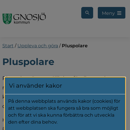
Gå till innehåll
Meny
Start
/
Uppleva och göra
/
Pluspolare
Pluspolare
Pluspolare är en möjlighet för dig som har 
Vi använder kakor
någon typ av funktions­nedsättning, att lättare 
kunna ta del av olika evenemang inom fritid 
På denna webbplats används kakor (cookies) för
och kultur.
att webbplatsen ska fungera så bra som möjligt
och för att vi ska kunna förbättra och utveckla
Här kan du ansöka om ett Pluspolarekort och ta del 
den efter dina behov.
av vilka föreningar, organisationer och verksamheter 