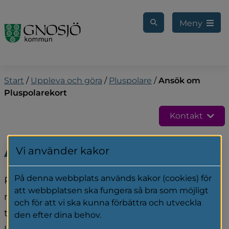
Gå till innehåll
Meny
Start
/
Uppleva och göra
/
Pluspolare
/
Ansök om
Pluspolarekort
Kontakt
Ansök om Pluspolarekort
Vi använder kakor
På denna webbplats används kakor (cookies) för
Pluspolare är en möjlighet för dig som har 
att webbplatsen ska fungera så bra som möjligt
någon typ av funktions­nedsättning, att lättare 
och för att vi ska kunna förbättra och utveckla
ta del av olika evenemang inom fritid och 
den efter dina behov.