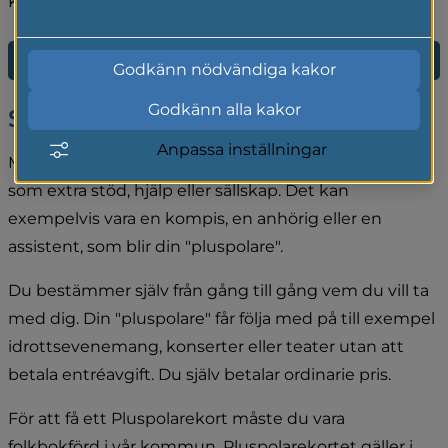
kultur.
Läs mer i vår cookiepolicy
E-tjänst för ansökan om Pluspolarekortet
Godkänn nödvändiga kakor
Godkänn alla kakor
Så fungerar Pluspolarekortet
Anpassa inställningar
Med Pluspolarekortet får du ta med dig en person 
som extra stöd, hjälp eller sällskap. Det kan 
exempelvis vara en kompis, en anhörig eller en 
assistent, som blir din "pluspolare".
Du bestämmer själv från gång till gång vem du vill ta 
med dig. Din "pluspolare" får följa med på till exempel 
idrottsevenemang, konserter eller teater utan att 
betala entréavgift. Du själv betalar ordinarie pris.
För att få ett Pluspolarekort måste du vara 
folkbokförd i vår kommun. Pluspolarekortet gäller i 