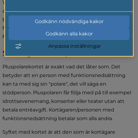
Vårt fritids- och kulturutbud ska vara tillgängligt för 
Läs mer i vår cookiepolicy
alla. Vi hoppas därför att också ni vill vara med och 
bidra till att personer med funktionsnedsättning kan 
Godkänn nödvändiga kakor
få en mer aktiv fritid. Anslut er förening, organisation, 
Godkänn alla kakor
företag eller verksamhet till Pluspolare.
Anpassa inställningar
Så fungerar Pluspolarekortet
Pluspolarekortet är exakt vad det låter som. Det 
betyder att en person med funktionsnedsättning 
kan ta med sig sin "polare", det vill säga en 
stödperson. Pluspolaren får följa med på till exempel 
idrottsevenemang, konserter eller teater utan att 
betala entréavgift. Kortägaren/personen med 
funktionsnedsättning betalar som alla andra.
Syftet med kortet är att den som är kortägare 