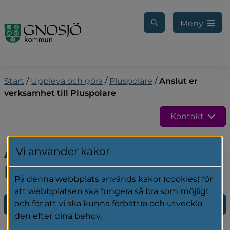
Gå till innehåll
Meny
Start
/
Uppleva och göra
/
Pluspolare
/
Anslut er
verksamhet till Pluspolare
Kontakt
Anslut er verksamhet till 
Vi använder kakor
Pluspolare
På denna webbplats används kakor (cookies) för
att webbplatsen ska fungera så bra som möjligt
och för att vi ska kunna förbättra och utveckla
Anslut er verksamhet till Pluspolare
den efter dina behov.