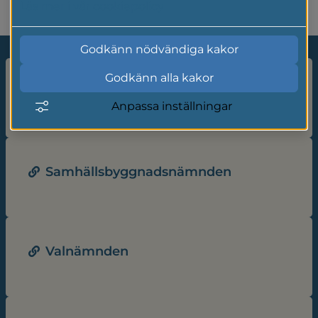
Läs mer i vår cookiepolicy
Godkänn nödvändiga kakor
Godkänn alla kakor
Räddningsnämnden
Anpassa inställningar
Samhällsbyggnadsnämnden
Valnämnden