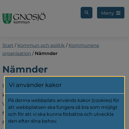
Gå till innehåll
Meny
Start
/
Kommun och politik
/
Kommunens
organisation
/
Nämnder
Nämnder
Vi använder kakor
I den politiska organisationen finns, förutom 
kommunstyrelsen, fyra nämnder och utskott. 
På denna webbplats används kakor (cookies) för
Varje nämnd och utskott har ansvar för ett eller 
att webbplatsen ska fungera så bra som möjligt
flera verksamhetsområden med tillhörande 
och för att vi ska kunna förbättra och utveckla
den efter dina behov.
förvaltningar.