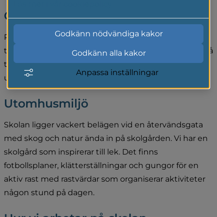
Läs mer i vår cookiepolicy
Om oss
Godkänn nödvändiga kakor
På Åvikenskolan går cirka 150 elever från förskoleklass 
till årskurs 6 med ett tillhörande fritidshem fördelat på 
Godkänn alla kakor
två avdelningar. Vi är cirka 25 pedagoger som arbetar 
Anpassa inställningar
utifrån visionen "Vi bygger grunder för livet".
Utomhusmiljö
Skolan ligger vackert belägen vid en återvändsgata 
med skog och natur ända in på skolgården. Vi har en 
skolgård som inspirerar till lek. Det finns 
fotbollsplaner, klätterställningar och gungor för en 
aktiv rast med rastvärdar som organiserar aktiviteter 
någon stund på dagen.