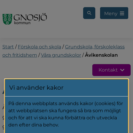
Gå till innehåll
Meny
Start
/
Förskola och skola
/
Grundskola, förskoleklass
och fritidshem
/
Våra grundskolor
/
Åvikenskolan
Kontakt
Vi använder kakor
Åvikenskolan
På denna webbplats används kakor (cookies) för
Åvikenskolan är en av de centrala 
att webbplatsen ska fungera så bra som möjligt
grundskolorna i Gnosjö, i närheten finns fina 
och för att vi ska kunna förbättra och utveckla
den efter dina behov.
grönområden.