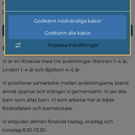
möjligheter att följa naturens växlingar och 
Läs mer i vår cookiepolicy
livet i skogen.
Godkänn nödvändiga kakor
E-tjänst för förskola och fritidshem
Godkänn alla kakor
Anpassa inställningar
Om oss
Vi är en förskola med tre avdelningar: Rönnen 1–4 år, 
Linden 1–4 år och Björken 4–5 år.
Vi prioriterar samarbete mellan avdelningarna, bland 
annat öppnar och stänger vi gemensamt. Vi ser alla 
barn som allas barn. Vi som arbetar här är både 
förskollärare och barnskötare.
Vi erbjuder allmän förskola tisdag, onsdag och 
torsdag 8.30-13.30.