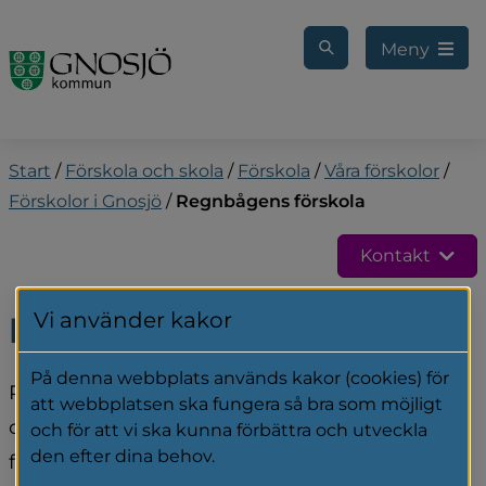
Gå till innehåll
Meny
Start
/
Förskola och skola
/
Förskola
/
Våra förskolor
/
Förskolor i Gnosjö
/
Regnbågens förskola
Kontakt
Vi använder kakor
Regnbågens förskola
På denna webbplats används kakor (cookies) för
Regnbågens förskola ligger i ett naturskönt 
att webbplatsen ska fungera så bra som möjligt
område i Töllstorp, Gnosjö. Vi har nära till 
och för att vi ska kunna förbättra och utveckla
den efter dina behov.
friluftsområde och skog, vilket ger oss stora 