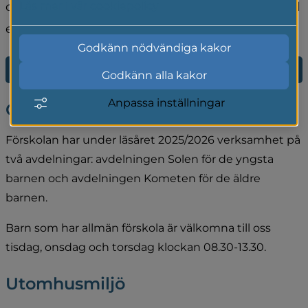
centrum. Den allsidiga gården ger möjlighet till 
Läs mer i vår cookiepolicy
en variation av lekar.
Godkänn nödvändiga kakor
E-tjänst för förskola och fritidshem
Godkänn alla kakor
Anpassa inställningar
Om oss
Förskolan har under läsåret 2025/2026 verksamhet på 
två avdelningar: avdelningen Solen för de yngsta 
barnen och avdelningen Kometen för de äldre 
barnen.
Barn som har allmän förskola är välkomna till oss 
tisdag, onsdag och torsdag klockan 08.30-13.30.
Utomhusmiljö