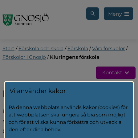
Gå till innehåll
Meny
Start
/
Förskola och skola
/
Förskola
/
Våra förskolor
/
Förskolor i Gnosjö
/
Kluringens förskola
Kontakt
Vi använder kakor
Kluringens förskola
På denna webbplats används kakor (cookies) för
Kluringens förskola ligger på en kuperad tomt i 
att webbplatsen ska fungera så bra som möjligt
anslutning till Sjöarp och Gårö 
och för att vi ska kunna förbättra och utveckla
den efter dina behov.
bostadsområden, med närhet till Gnosjö 