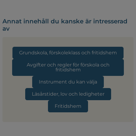
Annat innehåll du kanske är intresserad
av
Grundskola, förskoleklass och fritidshem
Avgifter och regler för förskola och
fritidshem
Instrument du kan välja
Läsårstider, lov och ledigheter
Fritidshem