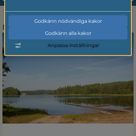
Läs mer i vår cookiepolicy
Godkänn nödvändiga kakor
Nyheter
Godkänn alla kakor
Anpassa inställningar