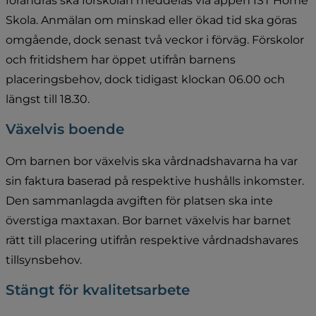
förändras ska förskolan meddelas via appen IST Home 
Skola. Anmälan om minskad eller ökad tid ska göras 
omgående, dock senast två veckor i förväg. Förskolor 
och fritidshem har öppet utifrån barnens 
placeringsbehov, dock tidigast klockan 06.00 och 
längst till 18.30.
Växelvis boende
Om barnen bor växelvis ska vårdnadshavarna ha var 
sin faktura baserad på respektive hushålls inkomster. 
Den sammanlagda avgiften för platsen ska inte 
överstiga maxtaxan. Bor barnet växelvis har barnet 
rätt till placering utifrån respektive vårdnadshavares 
tillsynsbehov.
Stängt för kvalitetsarbete