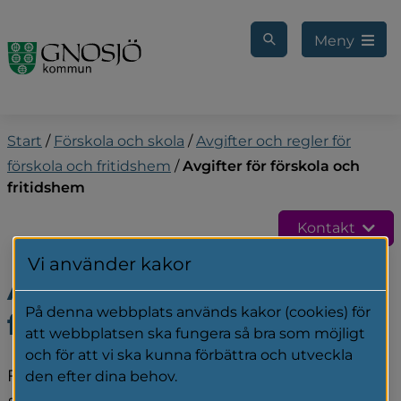
Gå till innehåll
Meny
Start
/
Förskola och skola
/
Avgifter och regler för
förskola och fritidshem
/
Avgifter för förskola och
fritidshem
Kontakt
Vi använder kakor
Avgifter för förskola och 
På denna webbplats används kakor (cookies) för
fritidshem
att webbplatsen ska fungera så bra som möjligt
och för att vi ska kunna förbättra och utveckla
För barn som är placerade på förskola eller 
den efter dina behov.