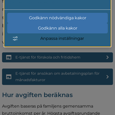
fritidshem betalar du en månadsavgift tolv 
Läs mer i vår cookiepolicy
månader per år, det vill säga även under 
semester och annan ledighet. Avgiften för ditt 
Godkänn nödvändiga kakor
barns placering beräknas utifrån hemmets 
Godkänn alla kakor
inkomster. Du anger själv hemmets inkomster 
Anpassa inställningar
via vår e-tjänst.
E-tjänst för förskola och fritidshem
E-tjänst för ansökan om avbetalningsplan för 
månadsfakturor
Hur avgiften beräknas
Avgiften baseras på familjens gemensamma 
bruttoinkomst per år. Högsta avgiftsgrundande 