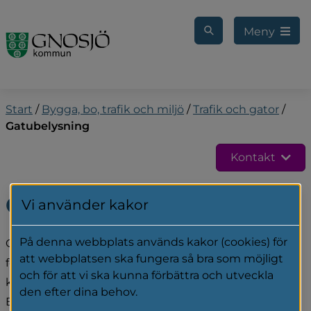
Gå till innehåll
Meny
Start
/
Bygga, bo, trafik och miljö
/
Trafik och gator
/
Gatubelysning
Kontakt
Gatubelysning
Vi använder kakor
På denna webbplats används kakor (cookies) för
Gnosjö kommun äger gatubelysningen och ansvarar 
att webbplatsen ska fungera så bra som möjligt
för drift och underhåll av belysningen längs 
och för att vi ska kunna förbättra och utveckla
kommunens gator samt gång- och cykelvägar. 
den efter dina behov.
Belysning längs övriga vägar hanteras av Trafikverket 