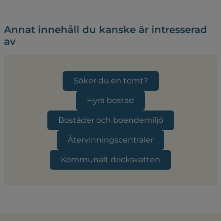
Annat innehåll du kanske är intresserad
av
Söker du en tomt?
Hyra bostad
Bostäder och boendemiljö
Återvinningscentraler
Kommunalt dricksvatten