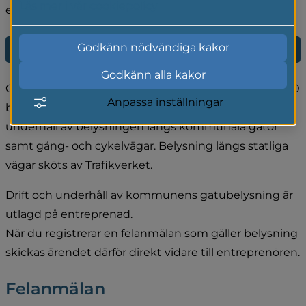
Läs mer i vår cookiepolicy
eller aktuell väghållare.
Godkänn nödvändiga kakor
E-tjänst för felanmälan Gnosjö kommun
Godkänn alla kakor
Gnosjö kommuns gatubelysning omfattar cirka 6 000 
Anpassa inställningar
belysningspunkter. Kommunen ansvarar för drift och 
underhåll av belysningen längs kommunala gator 
samt gång- och cykelvägar. Belysning längs statliga 
vägar sköts av Trafikverket.
Drift och underhåll av kommunens gatubelysning är 
utlagd på entreprenad. 
När du registrerar en felanmälan som gäller belysning 
skickas ärendet därför direkt vidare till entreprenören.
Felanmälan