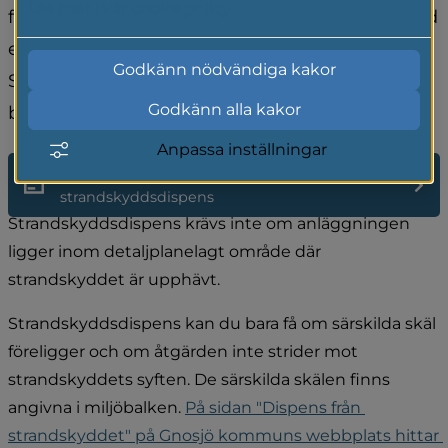
Läs mer i vår cookiepolicy
förbuden i 7:15 § Miljöbalken och kräver därmed 
en strandskyddsdispens. 
Godkänn nödvändiga kakor
Samhällsbyggnadsförvaltningen gör en 
Godkänn alla kakor
bedömning i varje enskilt fall.
Anpassa inställningar
Länk till e-tjänst för ansökan om 
strandskyddsdispens
Strandskyddsdispens krävs inte om anläggningen 
ligger inom detaljplanelagt område där 
strandskyddet är upphävt.
Strandskyddsdispens kan du bara få om särskilda skäl 
föreligger och om åtgärden inte strider mot 
strandskyddets syften. De särskilda skälen finns 
angivna i miljöbalken. 
På sidan "Dispens från 
strandskyddet" på Gnosjö kommuns webbplats hittar 