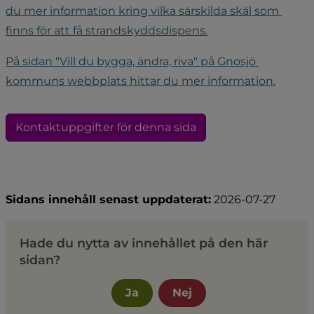
du mer information kring vilka särskilda skäl som 
finns för att få strandskyddsdispens.
På sidan "Vill du bygga, ändra, riva" 
på Gnosjö 
kommuns webbplats 
hittar du mer information.
Kontaktuppgifter för denna sida
Sidans innehåll senast uppdaterat:
2026-07-27
Hade du nytta av innehållet på den här
sidan?
Ja
Nej