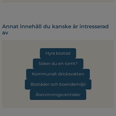
Annat innehåll du kanske är intresserad
av
Hyra bostad
Söker du en tomt?
Kommunalt dricksvatten
Bostäder och boendemiljö
Återvinningscentraler