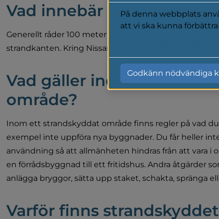
Vad innebär strandskydde
På denna webbplats använ
att vi ska kunna förbättr
Generellt råder 100 meter strandskydd upp på land och 
Läs mer i vår cookiepolic
strandkanten. Kring Nissansjöarna är strandskyddet utö
Godkänn nödvändiga k
Vad gäller inom strandsky
område?
Inom ett strandskyddat område finns regler på vad du får
exempel inte uppföra nya byggnader. Du får heller int
användning så att allmänheten hindras från att vara i o
en förrådsbyggnad till ett fritidshus. Andra åtgärder som 
anlägga bryggor, sätta upp staket, schakta, spränga eller
Varför finns strandskydde