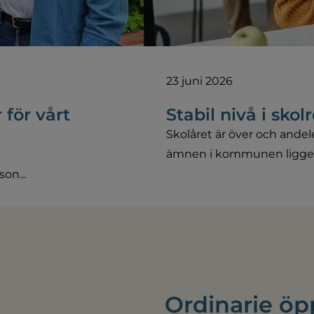
23 juni 2026
 för vårt
Stabil nivå i skol
Skolåret är över och andele
ämnen i kommunen ligger p
on...
Ordinarie öp