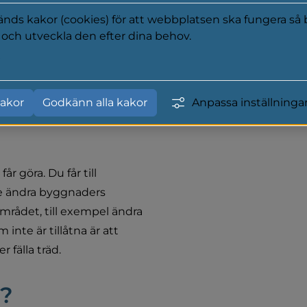
t?
ds kakor (cookies) för att webbplatsen ska fungera så b
a och utveckla den efter dina behov.
ut i vattnet från 
y
kat till 200 meter.
akor
Godkänn alla kakor
Anpassa inställninga
ddat 
 göra. Du får till 
e ändra byggnaders 
mrådet, till exempel ändra 
inte är tillåtna är att 
 fälla träd.
t?