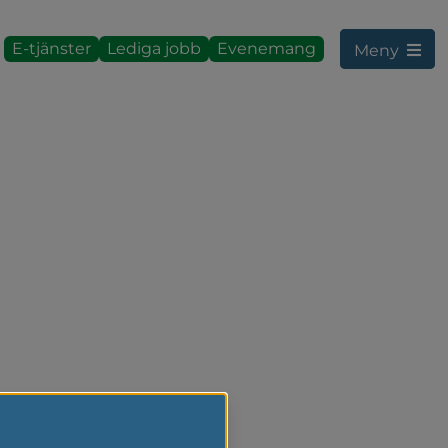
E-tjänster
Lediga jobb
Evenemang
Meny