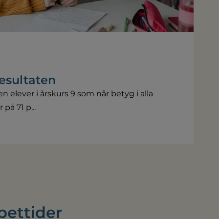
resultaten
n elever i årskurs 9 som når betyg i alla
å 71 p...
pettider