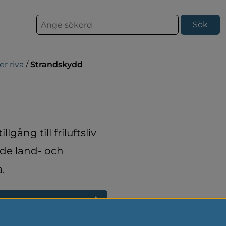
S
ö
k
er riva
/
Strandskydd
gång till friluftsliv 
 de land- och 
.
ns