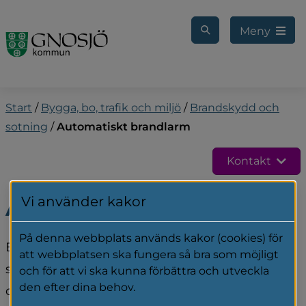
Gå till innehåll
Meny
Start
/
Bygga, bo, trafik och miljö
/
Brandskydd och
sotning
/
Automatiskt brandlarm
Kontakt
Vi använder kakor
Automatiskt brandlarm
På denna webbplats används kakor (cookies) för
Ett automatiskt brandlarm är ett brandlarm 
att webbplatsen ska fungera så bra som möjligt
som vid larm skickar signalen direkt från 
och för att vi ska kunna förbättra och utveckla
den efter dina behov.
objektet till SOS Alarm som larmar ut 