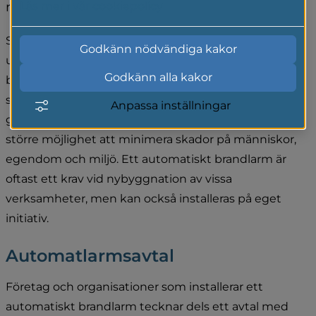
räddningstjänsten.
Läs mer i vår cookiepolicy
Syftet med denna typ av larm är att få en tidig 
Godkänn nödvändiga kakor
upptäckt av en brand. Skadeutvecklingen kan då 
Godkänn alla kakor
brytas i ett tidigt skede då en insats kan påbörjas 
snabbt även om personal inte finns på plats. Detta 
Anpassa inställningar
gör att räddningstjänsten och verksamheten får 
större möjlighet att minimera skador på människor, 
egendom och miljö. Ett automatiskt brandlarm är 
oftast ett krav vid nybyggnation av vissa 
verksamheter, men kan också installeras på eget 
initiativ.
Automatlarmsavtal
Företag och organisationer som installerar ett 
automatiskt brandlarm tecknar dels ett avtal med 