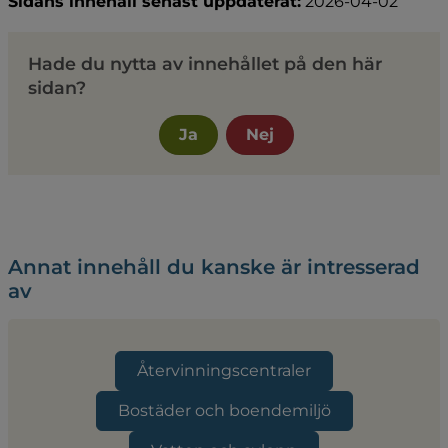
Sidans innehåll senast uppdaterat:
2026-04-02
Hade du nytta av innehållet på den här
sidan?
Ja
Nej
Annat innehåll du kanske är intresserad
av
Återvinningscentraler
Bostäder och boendemiljö