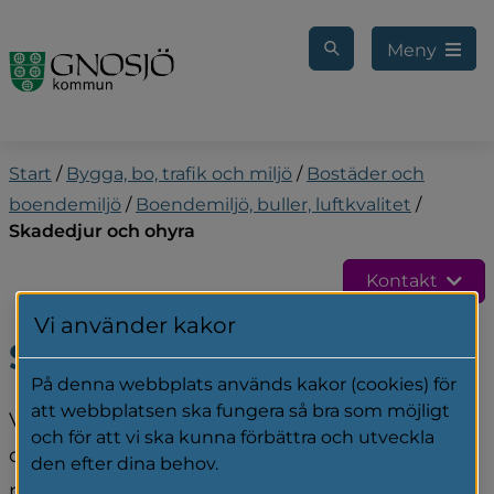
Gå till innehåll
Meny
Start
/
Bygga, bo, trafik och miljö
/
Bostäder och
boendemiljö
/
Boendemiljö, buller, luftkvalitet
/
Skadedjur och ohyra
Kontakt
Vi använder kakor
Skadedjur och ohyra
På denna webbplats används kakor (cookies) för
att webbplatsen ska fungera så bra som möjligt
Vad, som räknas som skadedjur, beror på var 
och för att vi ska kunna förbättra och utveckla
de finns och om de påverkar din hälsa eller 
den efter dina behov.
miljön. Det är fastighetsägarens ansvar att få 