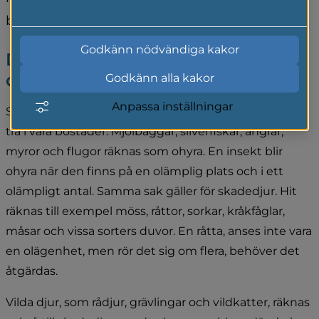
Läs mer i vår cookiepolicy
bort dem.
Godkänn nödvändiga kakor
Detta räknas som skadedjur eller 
ohyra
Godkänn alla kakor
Anpassa inställningar
Skadedjur och ohyra ta sig in i livsmedel, textilier eller 
trä i våra bostäder. Mjölbaggar, silverfiskar, ängrar, 
myror och flugor räknas som ohyra. En insekt blir 
ohyra när den finns på en olämplig plats och i ett 
olämpligt antal. Samma sak gäller för skadedjur. Hit 
räknas till exempel möss, råttor, sorkar, kråkfåglar, 
måsar och vissa sorters duvor. En råtta, anses inte vara 
en olägenhet, men rör det sig om flera, behöver det 
åtgärdas.
Vilda djur, som rådjur, grävlingar och vildkatter, räknas 