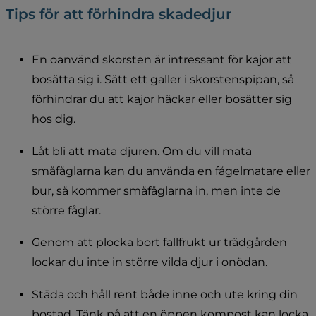
Tips för att förhindra skadedjur
En oanvänd skorsten är intressant för kajor att 
bosätta sig i. Sätt ett galler i skorstenspipan, så 
förhindrar du att kajor häckar eller bosätter sig 
hos dig.
Låt bli att mata djuren. Om du vill mata 
småfåglarna kan du använda en fågelmatare eller 
bur, så kommer småfåglarna in, men inte de 
större fåglar.
Genom att plocka bort fallfrukt ur trädgården 
lockar du inte in större vilda djur i onödan.
Städa och håll rent både inne och ute kring din 
bostad. Tänk på att en öppen kompost kan locka 