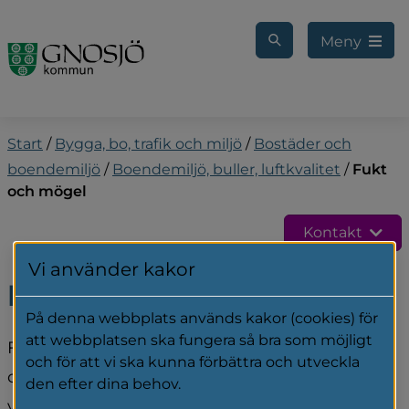
Gå till innehåll
Meny
Start
/
Bygga, bo, trafik och miljö
/
Bostäder och
boendemiljö
/
Boendemiljö, buller, luftkvalitet
/
Fukt
och mögel
Kontakt
Vi använder kakor
Fukt och mögel
På denna webbplats används kakor (cookies) för
att webbplatsen ska fungera så bra som möjligt
Fukt och mögel i bostaden kan orsaka astma 
och för att vi ska kunna förbättra och utveckla
och andra luftrörsrelaterade besvär. Det är 
den efter dina behov.
viktigt att, exempelvis, dålig ventilation 