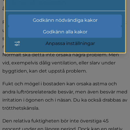
Läs mer i vår cookiepolicy
åtgärdas så att inte mögel uppstår.
Godkänn nödvändiga kakor
Fukt i bostäder kan komma från flera olika källor. Fukt 
utifrån kommer till exempel från marken, regn och 
Godkänn alla kakor
smältvatten. Inifrån kommer fukten bland annat från 
Anpassa inställningar
matlagning, duschande eller från byggmaterial. 
Normalt ska detta inte orsaka några problem. Men 
vid, exempelvis dålig ventilation, eller slarv under 
byggtiden, kan det uppstå problem.
Fukt och mögel i bostaden kan orsaka astma och 
andra luftrörsrelaterade besvär, men även besvär med 
irritation i ögonen och i näsan. Du ka också drabbas av 
trötthetskänsla.
Den relativa fuktigheten bör inte överstiga 45 
procent under en längre period. Dock kan en relativ 