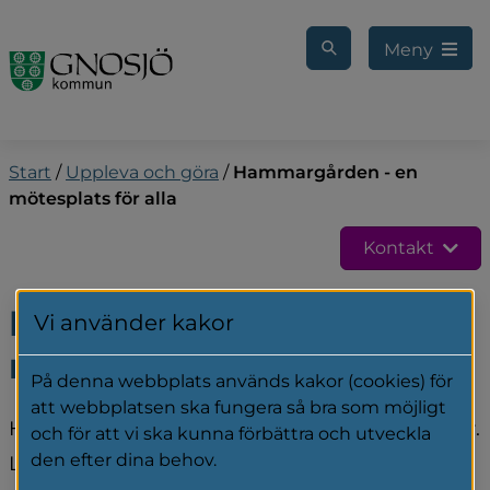
Gå till innehåll
Meny
Start
/
Uppleva och göra
/
Hammargården - en
mötesplats för alla
Kontakt
Hammargården - en 
Vi använder kakor
mötesplats för alla
På denna webbplats används kakor (cookies) för
att webbplatsen ska fungera så bra som möjligt
Hammargården är en mötesplats för alla åldrar. 
och för att vi ska kunna förbättra och utveckla
den efter dina behov.
Lokalerna kan bokas för evenemang, 