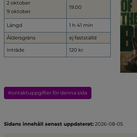
2 oktober
19.00
9 oktober
Längd
1 h 41 min
Åldersgräns
ej fastställd
Inträde
120 kr
Kontaktuppgifter för denna sida
Sidans innehåll senast uppdaterat:
2026-08-05