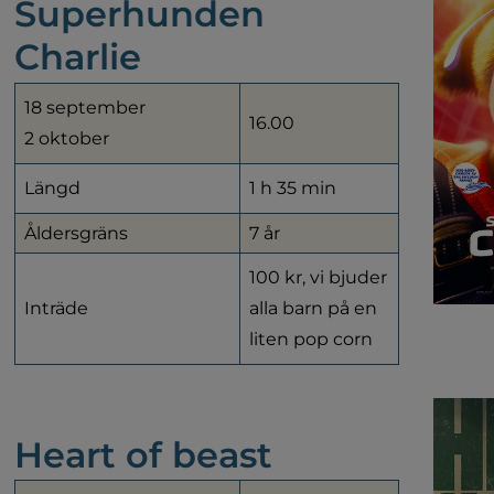
Superhunden 
Charlie
18 september
16.00
2 oktober
Längd
1 h 35 min
Åldersgräns
7 år
100 kr, vi bjuder 
Inträde
alla barn på en 
liten pop corn
Heart of beast