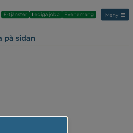
E-tjänster
Lediga jobb
Evenemang
Meny
a på sidan