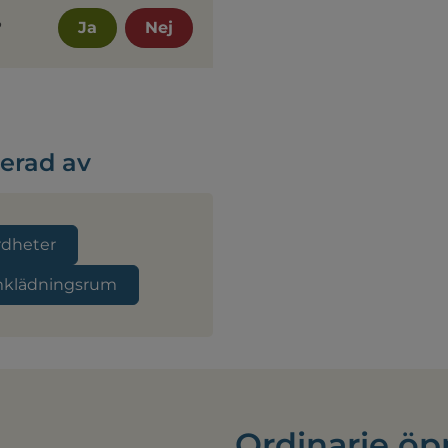
?
Ja
Nej
serad av
rdheter
klädningsrum
Ordinarie öp