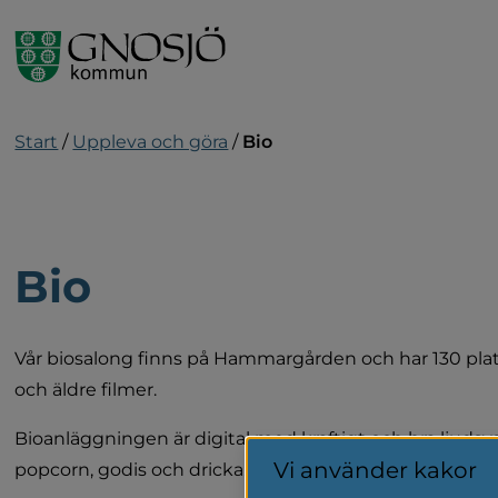
Gå till innehåll
Start
/
Uppleva och göra
/
Bio
Bio
Vår biosalong finns på Hammargården och har 130 plats
och äldre filmer.
Bioanläggningen är digital med kraftigt och bra ljudsyste
Vi använder kakor
popcorn, godis och dricka.