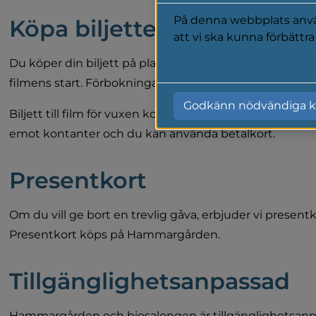
På denna webbplats använ
Köpa biljetter
att vi ska kunna förbättr
Läs mer i vår cookiepolic
Du köper din biljett på plats. Biljettförsäljningen börja
filmens start. Förbokningar kan inte göras.
Godkänn nödvändiga k
Biljett till film för vuxen kostar 120 kronor, barnfilmer ko
emot kontanter och du kan använda betalkort.
Presentkort
Om du vill ge bort en trevlig gåva, erbjuder vi presentkor
Presentkort köps på Hammargården.
Tillgänglighetsanpassad
Hammargården och biosalongen är tillgänglighetsanp