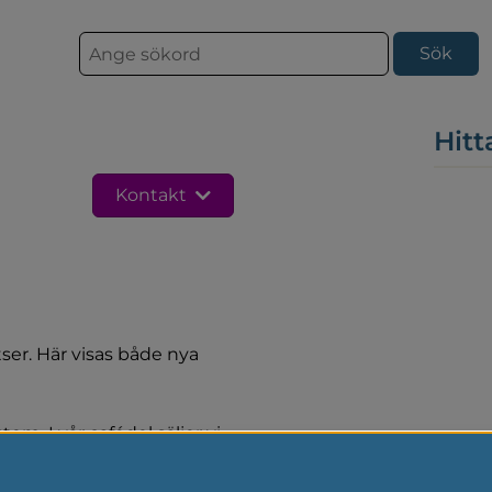
S
ö
k
Hitt
Kontakt
er. Här visas både nya 
m. I vår cafédel säljer vi 