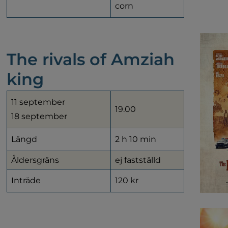
corn
The rivals of Amziah 
king
11 september
19.00
18 september
Längd
2 h 10 min
Åldersgräns
ej fastställd
Inträde
120 kr