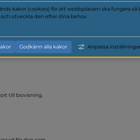
ds kakor (cookies) för att webbplatsen ska fungera så b
a och utveckla den efter dina behov.
y
r cirka en timme innan 
akor
Godkänn alla kakor
Anpassa inställninga
star 100 kronor. Vi tar 
t till biovisning. 
assad för den som 