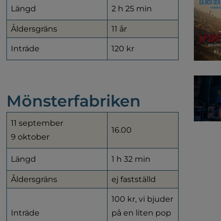
Längd
2 h 25 min
Åldersgräns
11 år
Inträde
120 kr
Mönsterfabriken
11 september
16.00
9 oktober
Längd
1 h 32 min
Åldersgräns
ej fastställd
100 kr, vi bjuder 
Inträde
på en liten pop 