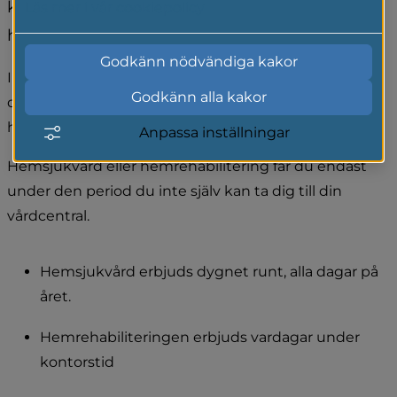
kan du ha rätt till hemsjukvård eller 
Läs mer i vår cookiepolicy
hemrehabilitering.
Godkänn nödvändiga kakor
I första hand får du vård via din vårdcentral. Men om 
Godkänn alla kakor
du av hälsoskäl inte kan ta dig dit, kan du få 
hemsjukvård eller rehabilitering hemma.
Anpassa inställningar
Hemsjukvård eller hemrehabilitering får du endast 
under den period du inte själv kan ta dig till din 
vårdcentral.
Hemsjukvård erbjuds dygnet runt, alla dagar på 
året.
Hemrehabiliteringen erbjuds vardagar under 
kontorstid