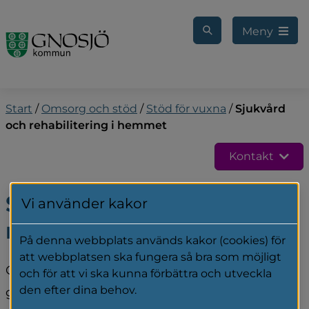
Gå till innehåll
Meny
Start
/
Omsorg och stöd
/
Stöd för vuxna
/
Sjukvård
och rehabilitering i hemmet
Kontakt
Sjukvård och 
Vi använder kakor
rehabilitering i hemmet
På denna webbplats används kakor (cookies) för
att webbplatsen ska fungera så bra som möjligt
Om du inte kan ta dig till en vårdcentral på 
och för att vi ska kunna förbättra och utveckla
den efter dina behov.
grund av sjukdom eller funktionsnedsättning, 