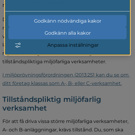
Läs mer i vår cookiepolicy
måste ha tillstånd för att bedriva verksamhet.
De flesta företag påverkar vår miljö eller hälsa på 
Godkänn nödvändiga kakor
något sätt. Många företag, som exempelvis 
Godkänn alla kakor
verkstäder, fordonstvättar, tryckerier, 
lackeringsverkstäder och andra, som använder 
Anpassa inställningar
mycket lösningsmedel, är anmälnings- eller 
tillståndspliktiga miljöfarliga verksamheter.
I miljöprövningsförordningen (2013:251 kan du se om 
ditt företag klassas som A-, B- eller C-verksamhet.
Tillståndspliktig miljöfarlig 
verksamhet 
För att få driva vissa större miljöfarliga verksamheter, 
A- och B-anläggningar, krävs tillstånd. Du, som ska 