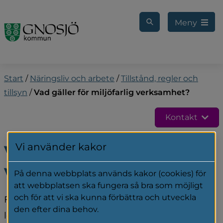
Gå till innehåll
Meny
Start
/
Näringsliv och arbete
/
Tillstånd, regler och
tillsyn
/
Vad gäller för miljöfarlig verksamhet?
Kontakt
Vi använder kakor
Vad gäller för miljöfarlig 
verksamhet?
På denna webbplats används kakor (cookies) för
att webbplatsen ska fungera så bra som möjligt
och för att vi ska kunna förbättra och utveckla
Företag, som hanterar kemikalier, 
den efter dina behov.
lösningsmedel och andra miljöfarliga ämnen, 