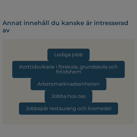
Annat innehåll du kanske är intresserad
av
Lediga jobb
Korttidsvikarie i förskola, grundskola och
fritidshem
Arbetsmarknadsenheten
Jobba hos oss
Jobbspår restaurang och livsmedel