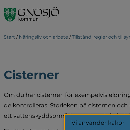
Gå till innehåll
Start
/
Näringsliv och arbete
/
Tillstånd, regler och tillsy
Cisterner
Om du har cisterner, för exempelvis eldningso
de kontrolleras. Storleken på cisternen och
ett vattenskyddsområde avgör vad du behö
Vi använder kakor