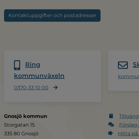
Kontaktuppgifter och postadresser
Ring
S
kommunväxeln
kommun
0370-33 10 00
Gnosjö kommun
Tillgäng
Storgatan 15
Förslag
335 80 Gnosjö
Hitta på