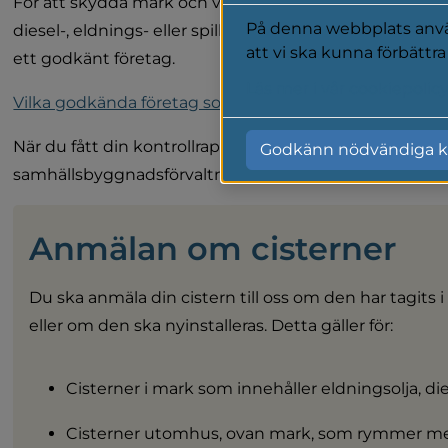
För att skydda mark och vatten mot föroreningar ska c
På denna webbplats använ
diesel-, eldnings- eller spillolja kontrolleras regelbunde
att vi ska kunna förbättr
ett godkänt företag.
Läs mer i vår cookiepolic
Vilka godkända företag som gör kontroller hittar du 
När du fått din kontrollrapport skickar du en kopia till o
Godkänn nödvändiga k
samhällsbyggnadsförvaltningen.
Anmälan om cisterner
Du ska anmäla din cistern till oss om den har tagits i b
eller om den ska nyinstalleras. Detta gäller för:
Cisterner i mark som innehåller eldningsolja, diese
Cisterner utomhus, ovan mark, som rymmer mer