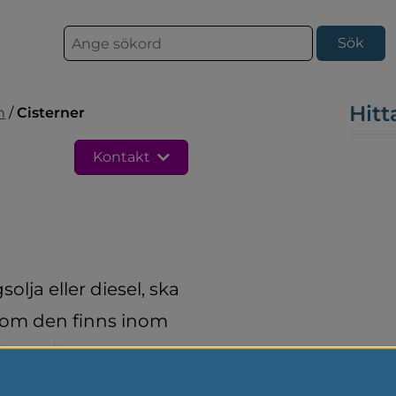
S
ö
k
Hitt
n
/
Cisterner
Kontakt
lja eller diesel, ska 
 om den finns inom 
ver göra.