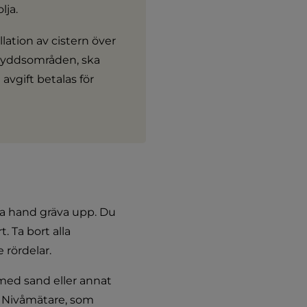
lja.
tion av cistern över 
kyddsområden, ska 
avgift betalas för 
ta hand gräva upp. Du 
Ta bort alla 
 rördelar.
 med sand eller annat 
. Nivåmätare, som 