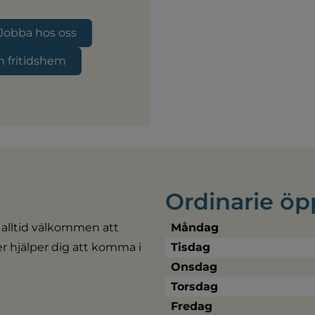
Jobba hos oss
ch fritidshem
Ordinarie öp
 alltid välkommen att 
Måndag
ler hjälper dig att komma i 
Tisdag
Onsdag
Torsdag
Fredag