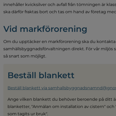
innehåller kvicksilver och avfall från tömningen är klassa
ska därför fraktas bort och tas om hand av företag med 
Vid markförorening
Om du upptäcker en markförorening ska du kontakta 
samhällsbyggnadsförvaltningen direkt. För vår miljös s
så snart som möjligt.
Beställ blankett
Beställ blankett via samhallsbyggnadsnamnd@gnosj
Ange vilken blankett du behöver beroende på ditt är
blanketter, "Anmälan om installation av cistern" och
som tagits ur bruk".