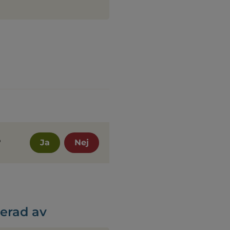
?
Ja
Nej
serad av