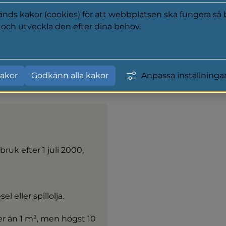
isterner som innehåller 
ds kakor (cookies) för att webbplatsen ska fungera så b
t. Kontrollen ska göras av 
a och utveckla den efter dina behov.
y
på Swedacs webbplats.
ss på 
akor
Godkänn alla kakor
Anpassa inställninga
ruk efter 1 juli 2000, 
l eller spillolja.
 än 1 m³, men högst 10 