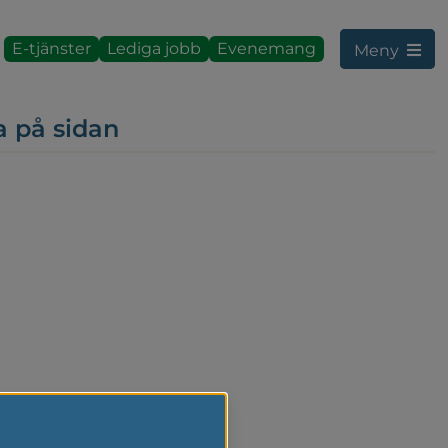
E-tjänster
Lediga jobb
Evenemang
Meny
a på sidan