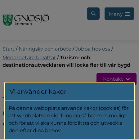
Gå till innehåll
Meny
Start
/
Näringsliv och arbete
/
Jobba hos oss
/
Medarbetare berättar
/
Turism- och
destinationsutvecklaren vill locka fler till vår bygd
Kontakt
Vi använder kakor
Turism- och 
På denna webbplats används kakor (cookies) för
destinationsutvecklaren 
att webbplatsen ska fungera så bra som möjligt
vill locka fler till vår bygd
och för att vi ska kunna förbättra och utveckla
den efter dina behov.