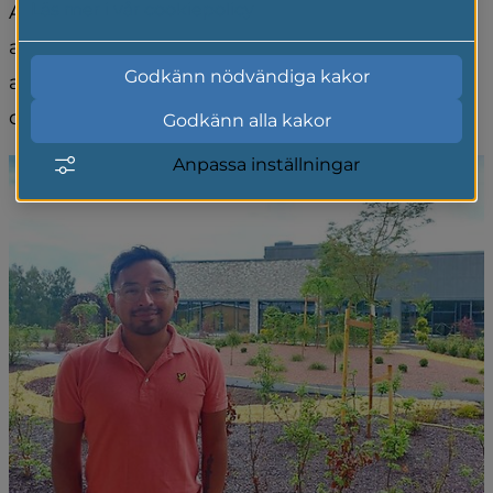
Läs mer i vår cookiepolicy
Att sätta vår trakt på kartan och lyfta fram 
attraktioner är något av vad Johan Svedberg 
Godkänn nödvändiga kakor
arbetar med som turism- och 
destinationsutvecklare.
Godkänn alla kakor
Anpassa inställningar