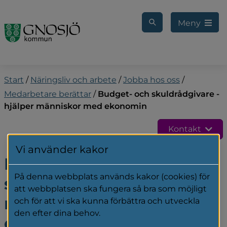
Gå till innehåll
Meny
Start
/
Näringsliv och arbete
/
Jobba hos oss
/
Medarbetare berättar
/
Budget- och skuldrådgivare -
hjälper människor med ekonomin
Kontakt
Vi använder kakor
Budget- och 
På denna webbplats används kakor (cookies) för
skuldrådgivare - hjälper 
att webbplatsen ska fungera så bra som möjligt
människor med 
och för att vi ska kunna förbättra och utveckla
den efter dina behov.
ekonomin