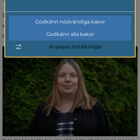
Läs mer i vår cookiepolicy
Petra Störling är kommunens rådgivare i 
Godkänn nödvändiga kakor
ekonomiska angelägenheter. Hon är även 
Godkänn alla kakor
dödsbohandläggare.
Anpassa inställningar