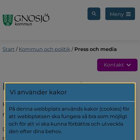
Gå till innehåll
Meny
Start
/
Kommun och politik
/
Press och media
Kontakt
Press och media
Vi använder kakor
Här finns samlad information som i första hand 
På denna webbplats används kakor (cookies) för
riktar sig till journalister.
att webbplatsen ska fungera så bra som möjligt
och för att vi ska kunna förbättra och utveckla
De senast nyheterna hittar du på vår webbplats 
den efter dina behov.
startsida. Du kan också följa oss via sociala medier: