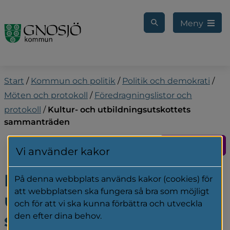
Gå till innehåll
Meny
Start
/
Kommun och politik
/
Politik och demokrati
/
Möten och protokoll
/
Föredragningslistor och
protokoll
/
Kultur- och utbildningsutskottets
sammanträden
Kontakt
Vi använder kakor
Kultur- och 
På denna webbplats används kakor (cookies) för
att webbplatsen ska fungera så bra som möjligt
utbildningsutskottets 
och för att vi ska kunna förbättra och utveckla
sammanträden
den efter dina behov.