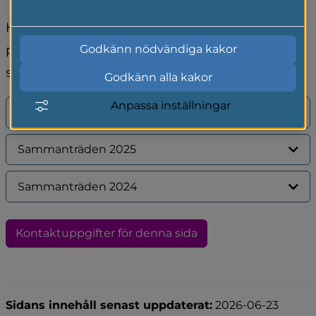
Läs mer i vår cookiepolicy
Här kan du ta del av föredragningslistor och 
protokoll från kultur- och utbildningsutskottets 
Godkänn nödvändiga kakor
sammanträden.
Godkänn alla kakor
Anpassa inställningar
Sammanträden 2026
Sammanträden 2025
Sammanträden 2024
Kontaktuppgifter för denna sida
Sidans innehåll senast uppdaterat:
2026-06-23