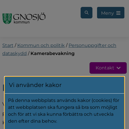
Gå till innehåll
Meny
Start
/
Kommun och politik
/
Personuppgifter och
dataskydd
/
Kamerabevakning
Kontakt
Vi använder kakor
Kamerabevakning
På denna webbplats används kakor (cookies) för
Vi arbetar aktivt mot skadegörelse och andra 
att webbplatsen ska fungera så bra som möjligt
problem i utemiljöer och i skolmiljön. 
och för att vi ska kunna förbättra och utveckla
den efter dina behov.
Kamerabevakning är en del av det arbetet.