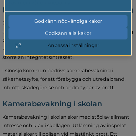
Läs mer i vår cookiepolicy
Laglig grund för kamerabevakning
Godkänn nödvändiga kakor
Enligt kamerabevakningslagen, 2018:1200, och 
dataskyddsförordningen, GDPR, får kamerabevakning 
Godkänn alla kakor
bedrivas när det finns rättslig grund för detta. Vid 
Anpassa inställningar
kamerabevakning ska även bevakningsintresset vara 
större än integritetsintresset.
I Gnosjö kommun bedrivs kamerabevakning i 
säkerhetssyfte, för att förebygga och utreda brand, 
inbrott, skadegörelse och andra typer av brott.
Kamerabevakning i skolan
Kamerabevakning i skolan sker med stöd av allmänt 
intresse och krav i skollagen. Utlämning av inspelat 
material sker till polisen vid misstänkt brott. Ett 