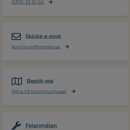
0370-33 10 00
Skicka e-post
kommun@gnosjo.se
Besök oss
Hitta till kommunhuset
Felanmälan