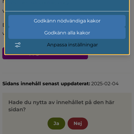
hur den politiska organisationen utvecklas och 
Läs mer i vår cookiepolicy
vid behov ta initiativ till förbättringar.
Godkänn nödvändiga kakor
Beredningen består av en representant vardera från 
Godkänn alla kakor
varje parti i kommunfullmäktige.
Anpassa inställningar
Kontaktuppgifter för denna sida
Sidans innehåll senast uppdaterat:
2025-02-04
Hade du nytta av innehållet på den här
sidan?
Ja
Nej