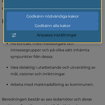
kommunfullmäktige med uppgift att arbeta 
Läs mer i vår cookiepolicy
med kommunutvecklingsfrågor.
Godkänn nödvändiga kakor
Beredningens uppdrag
Godkänn alla kakor
Utveckla medborgar- och brukarinflytande.
Anpassa inställningar
Ha kontakt med medborgare och 
intressegrupper och på olika sätt inhämta 
synpunkter från dessa.
Vara delaktig i utarbetande och utveckling av 
mål, visioner och inriktningar.
Arbeta med marknadsföring av kommunen.
Beredningen består av sex ledamöter och deras 