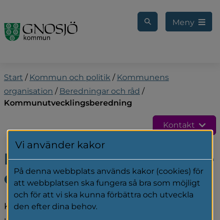
Gå till innehåll
Meny
Start
/
Kommun och politik
/
Kommunens
organisation
/
Beredningar och råd
/
Kommunutvecklingsberedning
Kontakt
Vi använder kakor
Kommunutvecklingsbere
På denna webbplats används kakor (cookies) för
dning
att webbplatsen ska fungera så bra som möjligt
och för att vi ska kunna förbättra och utveckla
Kommunutvecklingsberedningen är tillsatt av 
den efter dina behov.