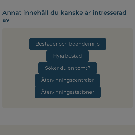
Annat innehåll du kanske är intresserad
av
Bostäder och boendemiljö
Hyra bostad
Söker du en tomt?
Återvinningscentraler
Återvinningsstationer