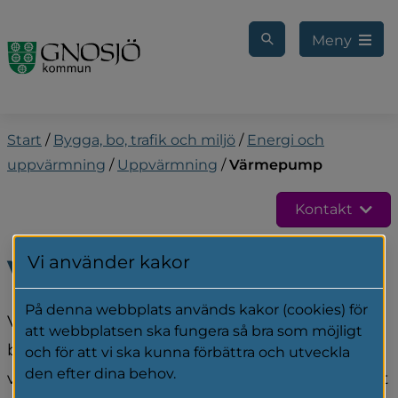
Gå till innehåll
Meny
Start
/
Bygga, bo, trafik och miljö
/
Energi och
uppvärmning
/
Uppvärmning
/
Värmepump
Kontakt
Vi använder kakor
Värmepump
På denna webbplats används kakor (cookies) för
Vill du installera en värmepump som utnyttjar 
att webbplatsen ska fungera så bra som möjligt
berg, jord, grundvatten eller sjövatten som 
och för att vi ska kunna förbättra och utveckla
den efter dina behov.
värmekälla, måste du först anmäla det skriftligt 