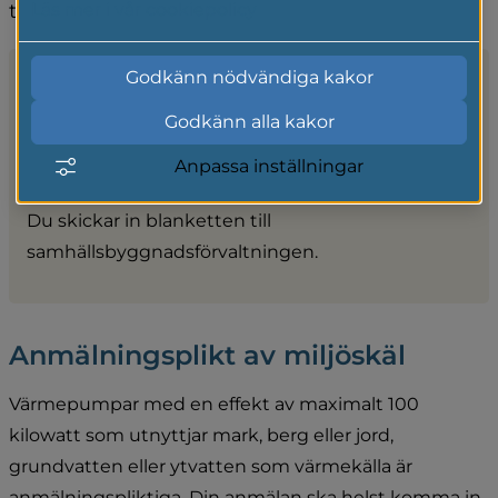
till oss.
Läs mer i vår cookiepolicy
Godkänn nödvändiga kakor
Blankett
Godkänn alla kakor
Blanketten "Ansökan och anmälan om 
Anpassa inställningar
pdf, 364.6 kB.
installation av värmepump".
Du skickar in blanketten till 
samhällsbyggnadsförvaltningen.
Anmälningsplikt av miljöskäl
Värmepumpar med en effekt av maximalt 100 
kilowatt som utnyttjar mark, berg eller jord, 
grundvatten eller ytvatten som värmekälla är 
anmälningspliktiga. Din anmälan ska helst komma in 