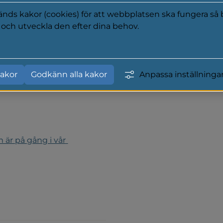
ll anmäla fel på leveransen, 
ds kakor (cookies) för att webbplatsen ska fungera så b
a och utveckla den efter dina behov.
cent fram till 2045. Det 
y
t och bygga helt nya 
as investeringar i elnäten 
akor
Godkänn alla kakor
Anpassa inställninga
m fossilfrihet.
 är på gång i vår 