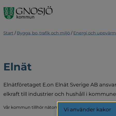
Gå till innehåll
Start
/
Bygga, bo, trafik och miljö
/
Energi och uppvär
Elnät
Elnätföretaget E.on Elnät Sverige AB ansvara
elkraft till industrier och hushåll i kommune
Vår kommun tillhör nätområde Småland Södra SMS, som
Vi använder kakor