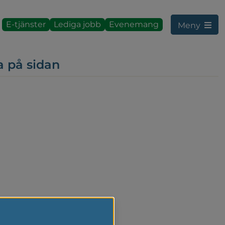
E-tjänster
Lediga jobb
Evenemang
Meny
a på sidan