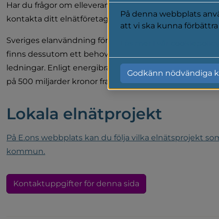
Har du frågor om elleveranser och installationer, eller vi
På denna webbplats använ
kontakta ditt elnätföretag, E.on.
att vi ska kunna förbättr
Sveriges elanvändning förväntas öka med upp till 50 pro
Läs mer i vår cookiepolic
finns dessutom ett behov att förstärka befintliga elnä
ledningar. Enligt energibranschen kommer det att kräv
Godkänn nödvändiga k
på 500 miljarder kronor fram till 2045 för att nå målet o
Lokala elnätprojekt
På E.ons webbplats kan du följa vilka elnätsprojekt som
kommun.
Kontaktuppgifter för denna sida