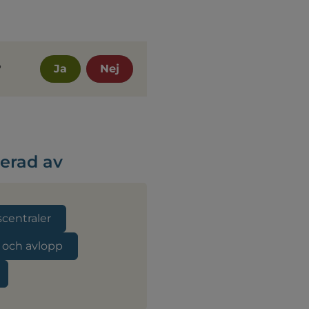
?
Ja
Nej
serad av
centraler
 och avlopp