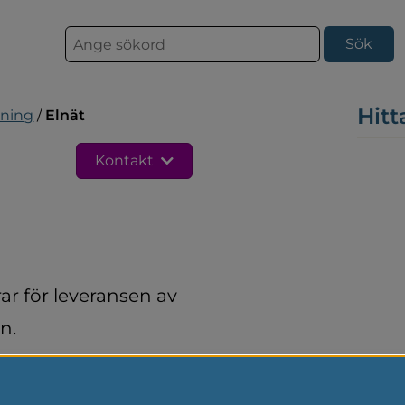
S
ö
k
Hitt
mning
/
Elnät
Kontakt
r för leveransen av 
n.
 tillhör elområde 4.