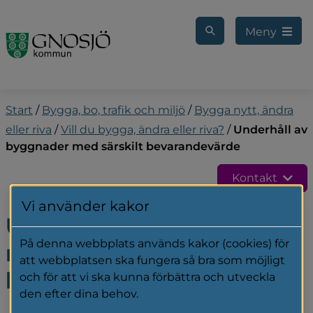
Gå till innehåll
Meny
Start
/
Bygga, bo, trafik och miljö
/
Bygga nytt, ändra
eller riva
/
Vill du bygga, ändra eller riva?
/
Underhåll av
byggnader med särskilt bevarandevärde
Kontakt
Vi använder kakor
Underhåll av byggnader 
På denna webbplats används kakor (cookies) för
med särskilt 
att webbplatsen ska fungera så bra som möjligt
bevarandevärde
och för att vi ska kunna förbättra och utveckla
den efter dina behov.