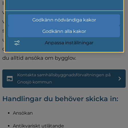
Läs mer i vår cookiepolicy
I detaljplaner eller i områdesbestämmelser kan 
vissa byggnader som är kulturhistoriskt 
Godkänn nödvändiga kakor
värdefulla ibland omfattas av 
skyddsbestämmelser. Innan du genomför 
Godkänn alla kakor
underhållsåtgärder på en byggnad som 
Anpassa inställningar
omfattas av skyddsbestämmelser så behöver 
du alltid ansöka om bygglov.
Kontakta samhällsbyggnadsförvaltningen på 
Gnosjö kommun
Handlingar du behöver skicka in:
Ansökan
Antikvariskt utlåtande