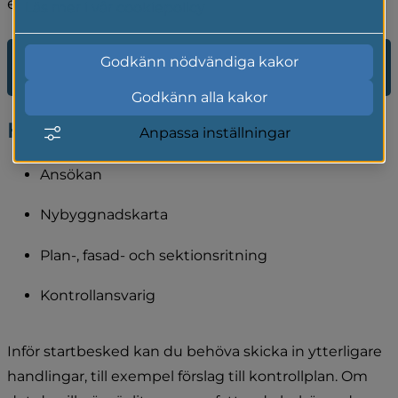
en- eller tvåbostadshus.
Läs mer i vår cookiepolicy
Kontakta samhällsbyggnadsförvaltningen på 
Godkänn nödvändiga kakor
Gnosjö kommun
Godkänn alla kakor
Handlingar du behöver skicka in:
Anpassa inställningar
Ansökan
Nybyggnadskarta
Plan-, fasad- och sektionsritning
Kontrollansvarig
Inför startbesked kan du behöva skicka in ytterligare 
handlingar, till exempel förslag till kontrollplan. Om 