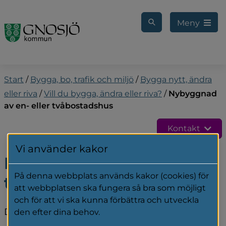
Gå till innehåll
Meny
Start
/
Bygga, bo, trafik och miljö
/
Bygga nytt, ändra
eller riva
/
Vill du bygga, ändra eller riva?
/
Nybyggnad
av en- eller tvåbostadshus
Kontakt
Vi använder kakor
Nybyggnad av en- eller 
På denna webbplats används kakor (cookies) för
tvåbostadshus
att webbplatsen ska fungera så bra som möjligt
och för att vi ska kunna förbättra och utveckla
Det krävs alltid bygglov för att uppföra ett nytt 
den efter dina behov.