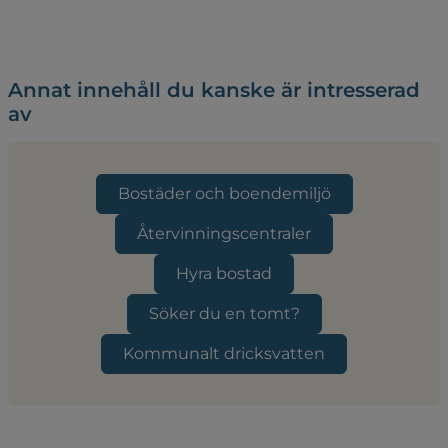
Annat innehåll du kanske är intresserad
av
Bostäder och boendemiljö
Återvinningscentraler
Hyra bostad
Söker du en tomt?
Kommunalt dricksvatten