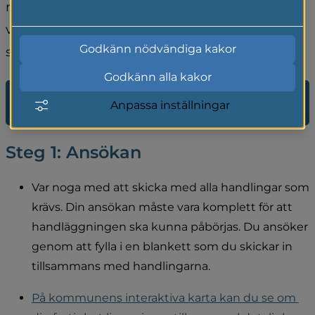
nedan. Har du frågor inför ansökan, är du 
Läs mer i vår cookiepolicy
välkommen att kontakta 
Godkänn nödvändiga kakor
samhällsbyggnadsförvaltningen.
Godkänn alla kakor
Kontakta samhällsbyggnadsförvaltningen på 
Anpassa inställningar
Gnosjö kommun
Steg 1: Ansökan
Var noga med att skicka med alla handlingar som 
krävs. Din ansökan måste vara komplett för att 
handläggningen ska kunna påbörjas. Du ansöker 
genom att fylla i en blankett som du skickar in 
tillsammans med handlingarna.
På kommunens interaktiva karta kan du se om 