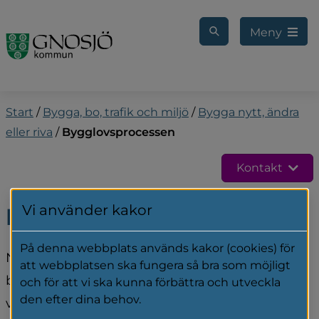
Gå till innehåll
Meny
Start
/
Bygga, bo, trafik och miljö
/
Bygga nytt, ändra
eller riva
/
Bygglovsprocessen
Kontakt
Vi använder kakor
Bygglovsprocessen
På denna webbplats används kakor (cookies) för
När du söker bygglov är det flera steg du 
att webbplatsen ska fungera så bra som möjligt
behöver gå igenom innan vi tar beslut. Det är 
och för att vi ska kunna förbättra och utveckla
den efter dina behov.
viktigt att du läser igenom instruktionerna 