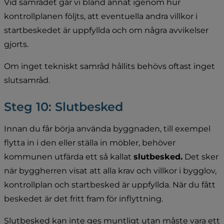
Vid samrådet går vi bland annat igenom hur 
kontrollplanen följts, att eventuella andra villkor i 
startbeskedet är uppfyllda och om några avvikelser 
gjorts.
Om inget tekniskt samråd hållits behövs oftast inget 
slutsamråd.
Steg 10: Slutbesked
Innan du får börja använda byggnaden, till exempel 
flytta in i den eller ställa in möbler, behöver 
kommunen utfärda ett så kallat 
slutbesked.
 Det sker 
när byggherren visat att alla krav och villkor i bygglov, 
kontrollplan och startbesked är uppfyllda. När du fått 
beskedet är det fritt fram för inflyttning.
Slutbesked kan inte ges muntligt utan måste vara ett 