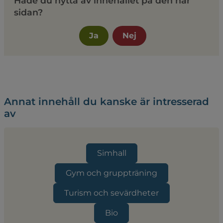
Hade du nytta av innehållet på den här
sidan?
Ja
Nej
Annat innehåll du kanske är intresserad
av
Simhall
Gym och gruppträning
Turism och sevärdheter
Bio