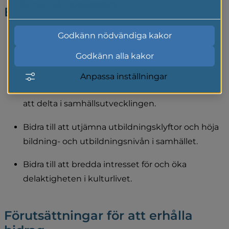
Läs mer i vår cookiepolicy
Bidragens syfte
Godkänn nödvändiga kakor
Stödja verksamhet som bidrar till att stärka och 
utveckla demokratin.
Godkänn alla kakor
Bidra till att göra det möjligt för människor att 
Anpassa inställningar
påverka sin livssituation och skapa engagemang 
att delta i samhällsutvecklingen.
Bidra till att utjämna utbildningsklyftor och höja 
bildning- och utbildningsnivån i samhället.
Bidra till att bredda intresset för och öka 
delaktigheten i kulturlivet.
Förutsättningar för att erhålla 