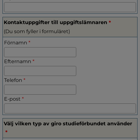
(obligatori
Kontaktuppgifter till uppgiftslämnaren
*
(Du som fyller i formuläret)
Kontaktuppgifter till uppgiftslämnaren
(obligatorisk)
Förnamn
*
(obligatorisk)
Efternamn
*
(obligatorisk)
Telefon
*
(obligatorisk)
E-post
*
Välj vilken typ av giro studieförbundet använder
(obligatorisk)
*