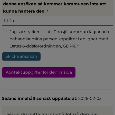
denna ansökan så kommer kommunen inte att
(obligatorisk)
kunna hantera den.
*
Jag har förstått att om det saknas uppgifter i denn
Ja
Jag samtycker till att Gnosjö kommun lagrar och
behandlar mina personuppgifter i enlighet med
Dataskyddsförordningen, GDPR.
*
Kontaktuppgifter för denna sida
Sidans innehåll senast uppdaterat:
2026-02-03
Hade du nytta av innehållet på den här