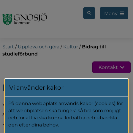
Gå till innehåll
Meny
Start
/
Uppleva och göra
/
Kultur
/
Bidrag till
studieförbund
Kontakt
Bidrag till studieförbund
Vi använder kakor
På denna webbplats används kakor (cookies) för
Varje år delar Gnosjö kommun ut bidrag till 
att webbplatsen ska fungera så bra som möjligt
studieförbund som är verksamma i vår 
och för att vi ska kunna förbättra och utveckla
kommun.
den efter dina behov.