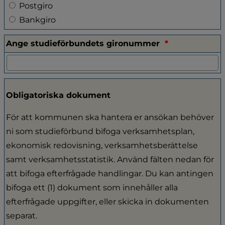
Välj vilken typ av giro studieförbundet använder
Postgiro
Bankgiro
(obligatorisk
Ange studieförbundets gironummer
*
Obligatoriska dokument
För att kommunen ska hantera er ansökan behöver
ni som studieförbund bifoga verksamhetsplan,
ekonomisk redovisning, verksamhetsberättelse
samt verksamhetsstatistik. Använd fälten nedan för
att bifoga efterfrågade handlingar. Du kan antingen
bifoga ett (1) dokument som innehåller alla
efterfrågade uppgifter, eller skicka in dokumenten
separat.