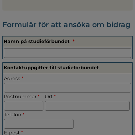
Formulär för att ansöka om bidrag
(obligatorisk)
Namn på studieförbundet
*
Kontaktuppgifter till studieförbundet
Kontaktuppgifter till studieförbundet
(obligatorisk)
Adress
*
(obligatorisk)
(obligatorisk)
Postnummer
*
Ort
*
(obligatorisk)
Telefon
*
(obligatorisk)
E-post
*