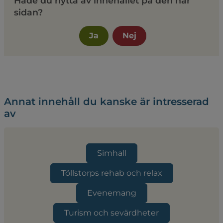
Hade du nytta av innehållet på den här
sidan?
Ja
Nej
Annat innehåll du kanske är intresserad
av
Simhall
Töllstorps rehab och relax
Evenemang
Turism och sevärdheter