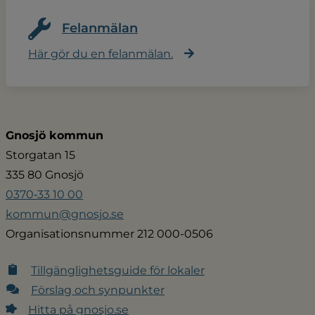
Felanmälan
Här gör du en felanmälan.
Gnosjö kommun
Storgatan 15
335 80 Gnosjö
0370‑33 10 00
kommun@gnosjo.se
Organisationsnummer 212 000-0506
Tillgänglighetsguide för lokaler
Förslag och synpunkter
Hitta på gnosjo.se