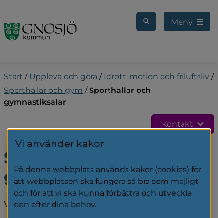
Gå till innehåll
Meny
Start
/
Uppleva och göra
/
Idrott, motion och friluftsliv
/
Sporthallar och gym
/
Sporthallar och
gymnastiksalar
Kontakt
Vi använder kakor
Sporthallar och 
På denna webbplats används kakor (cookies) för
gymnastiksalar
att webbplatsen ska fungera så bra som möjligt
och för att vi ska kunna förbättra och utveckla
Våra sporthallar och gymnastiksalar kan hyras 
den efter dina behov.