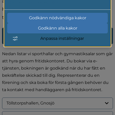
av föreningar, företag och privatpersoner. Här 
Läs mer i vår cookiepolicy
hittar du information om hallarna och vilka 
tider de hyrs ut.
Godkänn nödvändiga kakor
Godkänn alla kakor
E-tjänst för bokning av 
Anpassa inställningar
sporthallar och gymnastiksalar
Nedan listar vi sporthallar och gymnastiksalar som går 
att hyra genom fritidskontoret. Du bokar via e-
tjänsten, bokningen är godkänd när du har fått en 
bekräftelse skickad till dig. Representerar du en 
förening och ska boka för första gången behöver du 
ta kontakt med handläggaren på fritidskontoret.
Töllstorpshallen, Gnosjö