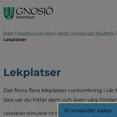
Gå till innehåll
Start
/
Uppleva och göra
/
Idrott, motion och friluftsliv
/
Lekplatser
Lekplatser
Det finns flera lekplatser runtomkring i vå
läsa var du hittar dem och även våra hinde
Vi använder kakor
Lekplatser stimulerar till rörelse för våra barn. Här leker