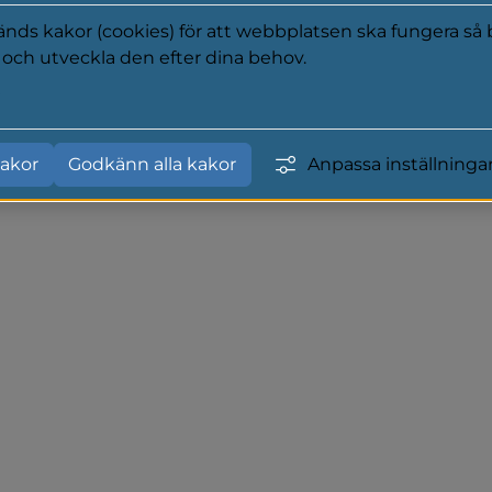
t enkla med en sandlåda 
ds kakor (cookies) för att webbplatsen ska fungera så b
för barn i olika åldrar.
a och utveckla den efter dina behov.
d och bänkar i anslutning.
y
akor
Godkänn alla kakor
Anpassa inställninga