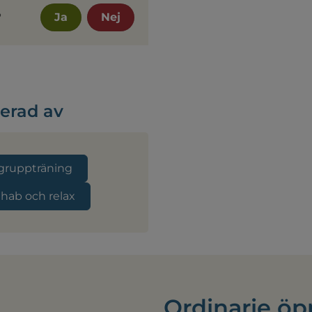
?
Ja
Nej
serad av
gruppträning
ehab och relax
Ordinarie öp