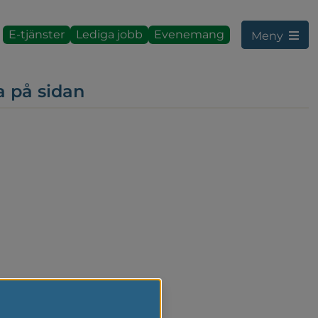
E-tjänster
Lediga jobb
Evenemang
Meny
a på sidan