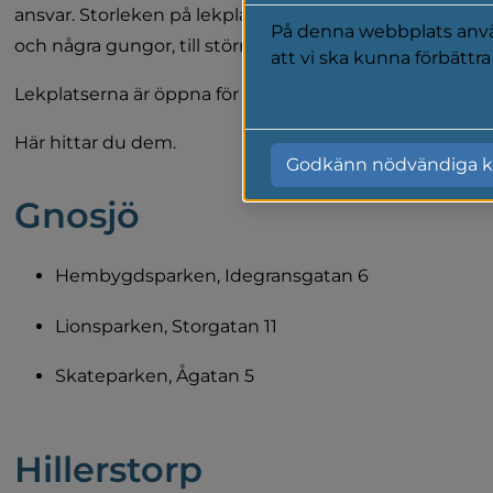
ansvar. Storleken på lekplatserna varierar, från mycke
På denna webbplats använ
och några gungor, till större lekplatser med klättervägg 
att vi ska kunna förbättr
Lekplatserna är öppna för alla och oftast finns det bor
Läs mer i vår cookiepolic
Här hittar du dem.
Godkänn nödvändiga k
Gnosjö
Hembygdsparken, Idegransgatan 6
Lionsparken, Storgatan 11
Skateparken, Ågatan 5
Hillerstorp