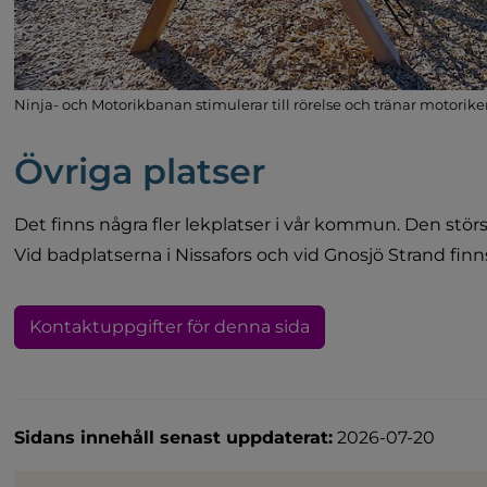
Ninja- och Motorikbanan stimulerar till rörelse och tränar motorike
Övriga platser
Det finns några fler lekplatser i vår kommun. Den störs
Vid badplatserna i Nissafors och vid Gnosjö Strand fin
Kontaktuppgifter för denna sida
Sidans innehåll senast uppdaterat:
2026-07-20