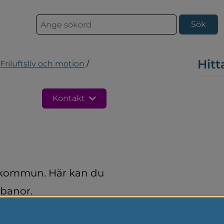
S
ö
k
Hitt
Friluftsliv och motion
/
Kontakt
r kommun. Här kan du 
rbanor.
 barnen fritt under ditt 