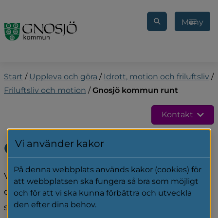
Gå till innehåll
Meny
Start
/
Uppleva och göra
/
Idrott, motion och friluftsliv
/
Friluftsliv och motion
/
Gnosjö kommun runt
Kontakt
Vi använder kakor
Gnosjö kommun runt
På denna webbplats används kakor (cookies) för
Varje år har vi tävlingen "Gnosjö kommun runt" 
att webbplatsen ska fungera så bra som möjligt
där du noterar hur mycket du rör dig. Du deltar 
och för att vi ska kunna förbättra och utveckla
den efter dina behov.
sen i utlottning av fina priser.