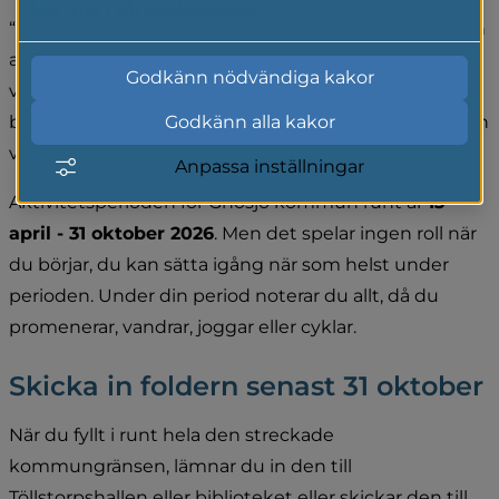
Läs mer i vår cookiepolicy
“Gnosjö kommun runt” är en personlig utmaning och 
aktivitet för att vi alla ska må bättre och öka vårt 
Godkänn nödvändiga kakor
välbefinnande. Aktiviteten är till för både för dig som 
brukar motionera och för dig som inte är så aktiv, men 
Godkänn alla kakor
vill börja röra på dig lite mer.
Anpassa inställningar
Aktivitetsperioden för Gnosjö kommun runt är 
13 
april - 31 oktober 2026
. Men det spelar ingen roll när 
du börjar, du kan sätta igång när som helst under 
perioden. Under din period noterar du allt, då du 
promenerar, vandrar, joggar eller cyklar.
Skicka in foldern senast 31 oktober
När du fyllt i runt hela den streckade 
kommungränsen, lämnar du in den till 
Töllstorpshallen eller biblioteket eller skickar den till 