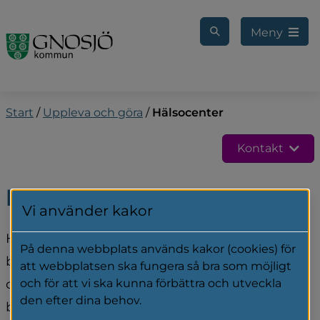
Gå till innehåll
Meny
Start
/
Uppleva och göra
/
Hälsocenter
Kontakt
Hälsocenter
Vi använder kakor
Hälsocenters fokus är att hela du ska må bra, 
På denna webbplats används kakor (cookies) för
både idag och på längre sikt. Här kan du få 
att webbplatsen ska fungera så bra som möjligt
coachning, stöd och gemenskap när du 
och för att vi ska kunna förbättra och utveckla
den efter dina behov.
behöver förändra olika levnadsvanor.