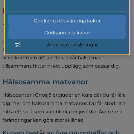
Läs mer i vår cookiepolicy
Balans i livet
Godkänn nödvändiga kakor
Kanske vill du få stöd i att komma igång och röra dig 
mer, förbättra dina matvanor eller hitta en social 
Godkänn alla kakor
gemenskap. På hälsocenter kan du få hjälp att hitta 
Anpassa inställningar
balans mellan aktivitet, återhämtning och sömn. Du 
är välkommen att kontakta vår hälsocoach, 
tillsammans hittar ni ett upplägg som passar dig.
Hälsosamma matvanor
Hälsocenter i Gnosjö erbjuder en kurs där du får lära 
dig mer om hälsosamma matvanor. Du får stöd i att 
hitta ett sätt som kan bli bra för just dig. Även små 
förändringar kan göra stor skillnad.
Kursen består av fyra gruppträffar och 