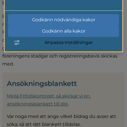
bidragsberättigade.
Läs mer i vår cookiepolicy
Ett särskilt bidrag på 3 000 kronor kan sökas av en 
Godkänn nödvändiga kakor
nybildad förening med minst tre medlemmar. 
Godkänn alla kakor
Föreningen ska ha en upprättad verksamhetsplan 
där det framgår att minst fem aktiviteter kommer att 
Anpassa inställningar
genomföras. I ansökan ska årsmötesprotokoll, 
föreningens stadgar och registreringsbevis skickas 
med.
Ansökningsblankett
Mejla Fritidskontoret, så skickar vi en 
ansökningsblankett till dig.
Var noga med att ange vilket bidrag du avser att 
söka, så att rätt blankett tilldelas.