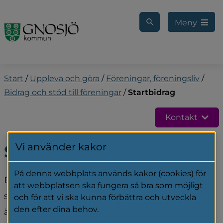
Gå till innehåll
Meny
Start
/
Uppleva och göra
/
Föreningar, föreningsliv
/
Bidrag och stöd till föreningar
/
Startbidrag
Kontakt
Vi använder kakor
Startbidrag
På denna webbplats används kakor (cookies) för
Bidrag kan sökas av nystartade föreningar 
att webbplatsen ska fungera så bra som möjligt
samt av intresse- och ungdomsgrupper som 
och för att vi ska kunna förbättra och utveckla
den efter dina behov.
ännu inte uppfyller kraven för att vara 