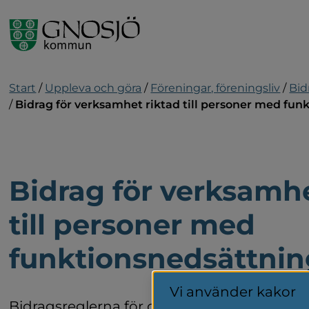
Gå till innehåll
Start
/
Uppleva och göra
/
Föreningar, föreningsliv
/
Bid
/
Bidrag för verksamhet riktad till personer med fun
Bidrag för verksamhe
till personer med 
funktionsnedsättnin
Vi använder kakor
Bidragsreglerna för organisationer som bedr