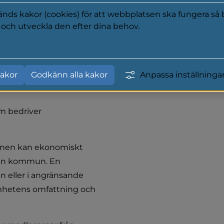
ds kakor (cookies) för att webbplatsen ska fungera så b
ttning följer i 
a och utveckla den efter dina behov.
r för bidrag till 
y
het.
akor
Godkänn alla kakor
Anpassa inställninga
m bedriver 
nen kan ekonomiskt 
annan kommun. En 
 eller i angränsande 
mhetens omfattning och 