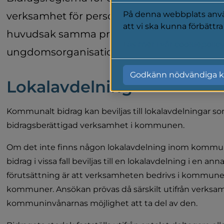
På denna webbplats använ
verksamhet för personer med funktionsnedsä
att vi ska kunna förbättr
huvudsak samma principer och krav som gälle
Läs mer i vår cookiepolic
ungdomsorganisationernas lokala verksam
Godkänn nödvändiga k
Lokalavdelning
Kommunalt bidrag kan beviljas till lokalavdelningar so
bidragsberättigad verksamhet i kommunen.
Om det inte finns någon lokalavdelning inom kommu
bidrag i vissa fall beviljas till en lokalavdelning i en 
förutsättning är att verksamheten bedrivs i kommunen
kommuner. Ansökan prövas då särskilt utifrån verksa
kommuninvånarnas möjlighet att ta del av den.