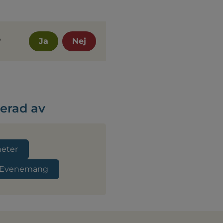
?
Ja
Nej
serad av
heter
Evenemang