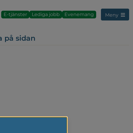
E-tjänster
Lediga jobb
Evenemang
Meny
a på sidan