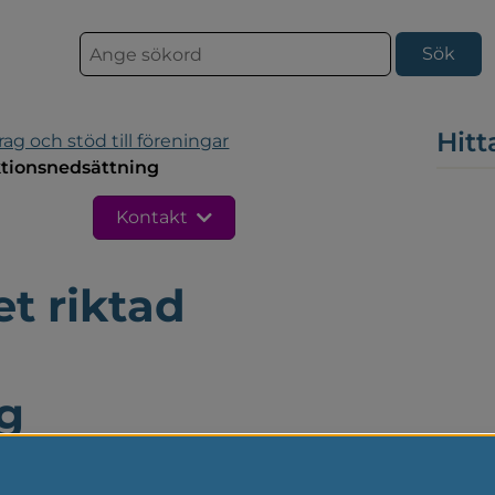
S
ö
k
Hitt
rag och stöd till föreningar
ktionsnedsättning
Kontakt
t riktad 
g
iver lokal 