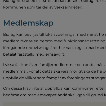
Bidragets storlek fastställs utifrån antalet deltagare e
kommunen som tar del av verksamheten.
Medlemskap 
Bidrag kan beviljas till lokalavdelningar med minst t
medlem räknas en person med funktionsnedsättning 
föregående redovisningsåret har varit registrerad med
betalat fastställd medlemsavgift.
I vissa fall kan även familjemedlemmar och andra närs
medlemmar. För att detta ska vara möjligt ska de ha b
uppfylla de villkor som framgår av föreningens stadgar
Om dessa krav inte är uppfyllda kan kommunen, efter e
bedöma om medlemskapet ändå ska ligga till grund fö