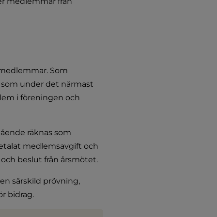
ller medlemmar från 
io medlemmar. Som 
som under det närmast 
lem i föreningen och 
tående räknas som 
etalat medlemsavgift och 
 och beslut från årsmötet.
n särskild prövning, 
r bidrag.