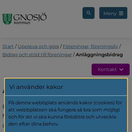
Gå till innehåll
Meny
Start
/
Uppleva och göra
/
Föreningar, föreningsliv
/
Bidrag och stöd till föreningar
/
Anläggningsbidrag
Kontakt
Vi använder kakor
Anläggningsbidrag
På denna webbplats används kakor (cookies) för
Bidraget är avsett att ge föreningarna 
att webbplatsen ska fungera så bra som möjligt
förutsättningar att bedriva verksamhet i 
och för att vi ska kunna förbättra och utveckla
den efter dina behov.
ändamålsenliga lokaler. Bidraget söks för 