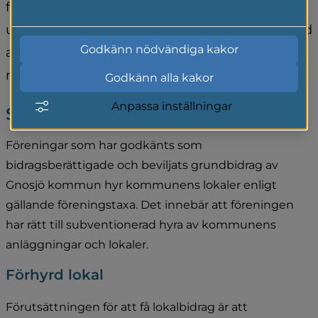
föregående kalenderår. Anläggningsbidrag 
Läs mer i vår cookiepolicy
utgår för ägd eller förhyrd lokal. Subventionerad 
Godkänn nödvändiga kakor
anläggningshyra är också en möjlighet, när 
man hyr av kommunen.
Godkänn alla kakor
Anpassa inställningar
Subventionerad anläggningshyra
Föreningar som har godkänts som 
bidragsberättigade och beviljats grundbidrag av 
Gnosjö kommun hyr kommunens lokaler enligt 
gällande föreningstaxa. Det innebär att föreningen 
har rätt till subventionerad hyra av kommunens 
anläggningar och lokaler.
Förhyrd lokal
Förutsättningen för att få lokalbidrag är att 