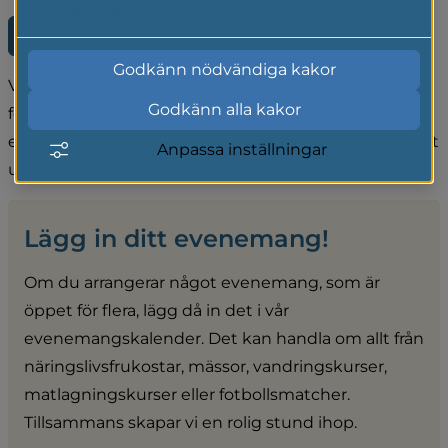
Läs mer i vår cookiepolicy
Evenemangskalender på gnosjoandan.com
(länk till annan webbplats)
Godkänn nödvändiga kakor
Vi vill att fler och fler ska hitta till Gnosjö med omnejd 
Godkänn alla kakor
för roliga saker att hitta på. Vare sig du är invånare 
eller tillfällig besökare så är det viktigt att det finns ett 
Anpassa inställningar
utbud av aktiviteter.
Lägg in ditt evenemang!
Om du arrangerar något evenemang, som är 
öppet för flera, lägg då in det i vår 
evenemangskalender. Det kan handla om allt från 
näringslivsfrukostar, mässor, vandringskurser, 
matlagningskurser eller fotbollsmatcher. 
Tillsammans skapar vi en rolig stund ihop.