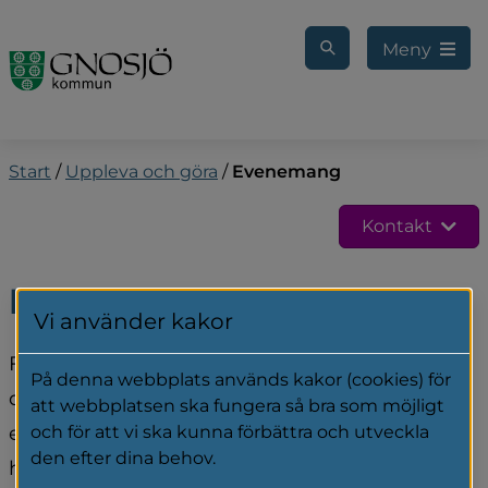
Gå till innehåll
Meny
Start
/
Uppleva och göra
/
Evenemang
Kontakt
Evenemang
Vi använder kakor
För att vara en liten kommun finns här en hel 
På denna webbplats används kakor (cookies) för
del att upptäcka och göra. Kolla in vår 
att webbplatsen ska fungera så bra som möjligt
evenemangskalender för att se vad som 
och för att vi ska kunna förbättra och utveckla
den efter dina behov.
händer i Gnosjö med omnejd.