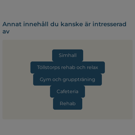
Annat innehåll du kanske är intresserad
av
Simhall
Töllstorps rehab och relax
Gym och gruppträning
Cafeteria
Rehab