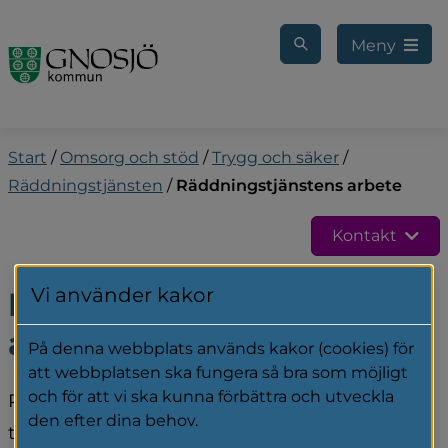
Gå till innehåll
Meny
Start
/
Omsorg och stöd
/
Trygg och säker
/
Räddningstjänsten
/
Räddningstjänstens arbete
Kontakt
Vi använder kakor
Räddningstjänstens 
arbete 
På denna webbplats används kakor (cookies) för
att webbplatsen ska fungera så bra som möjligt
och för att vi ska kunna förbättra och utveckla
Räddningstjänsten larmas ut vid bränder, 
den efter dina behov.
trafikolyckor, drunkningstillbud, 