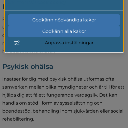
Läs mer i vår cookiepolicy
Psykisk hälsa
Psykisk hälsa handlar bland annat om att människor 
Godkänn nödvändiga kakor
upplever sin tillvaro meningsfull, att de kan vara 
Godkänn alla kakor
delaktiga i samhället och kan hantera livets 
Anpassa inställningar
motgångar. Det är en av våra stora framtidsfrågor och 
hela samhällets ansvar.
Psykisk ohälsa
Insatser för dig med psykisk ohälsa utformas ofta i 
samverkan mellan olika myndigheter och är till för att 
hjälpa dig att få ett fungerande vardagsliv. Det kan 
handla om stöd i form av sysselsättning och 
boendestöd, behandling inom sjukvården eller social 
rehabilitering.