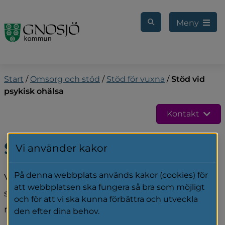
Gå till innehåll
Meny
Start
/
Omsorg och stöd
/
Stöd för vuxna
/
Stöd vid
psykisk ohälsa
Kontakt
Stöd vid psykisk ohälsa
Vi använder kakor
På denna webbplats används kakor (cookies) för
Vid psykisk ohälsa kan du få stöd i form av 
att webbplatsen ska fungera så bra som möjligt
sysselsättning, boendestöd eller social 
och för att vi ska kunna förbättra och utveckla
rehabilitering.
den efter dina behov.